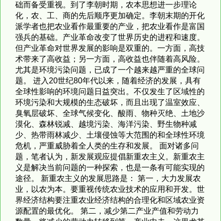
础而备受重视。到了李朝时期，农本思想进一步理论
化，农、工、商的先后顺序更加确定。李朝末期的开化
派学者也把农业看作最重要的产业，把农业看作是富国
强兵的基础。产业革命改变了世界历史的进程和速度。
但产业革命对世界发展的影响是双重的。一方面，高技
术带来了高收益；另一方面，高收益也伴随着高风险。
尤其是环境污染问题，已成了一个越来越严重的全球问
题。 进入20世纪80年代以来，随着经济的发展，具有
全球性影响的环境问题日益突出。不仅发生了区域性的
环境污染和大规模的生态破坏，而且出现了温室效应、
臭氧层破坏、全球气候变化、酸雨、物种灭绝、土地沙
漠化、森林锐减、越境污染、海洋污染、野生物种减
少、热带雨林减少、土壤侵蚀等大范围的和全球性环境
危机，严重威胁着全人类的生存和发展。 面对诸多问
题，笔者认为，新发展观应提倡新重农主义。新重农主
义是解决当前问题的一种探索，也是一条有可能实现的
途径。 新重农主义的发展思路是： 第一，大力发展农
业，以农为本。要重视传统农业技术的应用和开发。世
界经济结构要注重农业经济结构的合理化和区域农业资
源配置的最优化。 第二，减少第二产业产值和劳动力