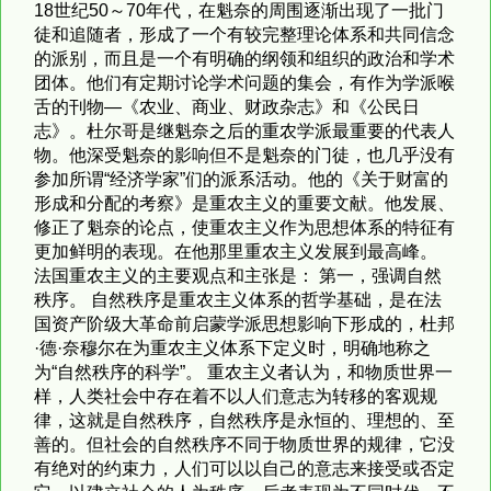
18世纪50～70年代，在魁奈的周围逐渐出现了一批门
徒和追随者，形成了一个有较完整理论体系和共同信念
的派别，而且是一个有明确的纲领和组织的政治和学术
团体。他们有定期讨论学术问题的集会，有作为学派喉
舌的刊物—《农业、商业、财政杂志》和《公民日
志》。杜尔哥是继魁奈之后的重农学派最重要的代表人
物。他深受魁奈的影响但不是魁奈的门徒，也几乎没有
参加所谓“经济学家”们的派系活动。他的《关于财富的
形成和分配的考察》是重农主义的重要文献。他发展、
修正了魁奈的论点，使重农主义作为思想体系的特征有
更加鲜明的表现。在他那里重农主义发展到最高峰。
法国重农主义的主要观点和主张是： 第一，强调自然
秩序。 自然秩序是重农主义体系的哲学基础，是在法
国资产阶级大革命前启蒙学派思想影响下形成的，杜邦
·德·奈穆尔在为重农主义体系下定义时，明确地称之
为“自然秩序的科学”。 重农主义者认为，和物质世界一
样，人类社会中存在着不以人们意志为转移的客观规
律，这就是自然秩序，自然秩序是永恒的、理想的、至
善的。但社会的自然秩序不同于物质世界的规律，它没
有绝对的约束力，人们可以以自己的意志来接受或否定