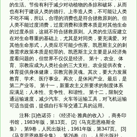
的生活。节俭有利于减少对动植物的杀掠和破坏，从而
也有利于建设人类的德行。上帝造人类，不可能让人类
不吃不喝，所以，合理的消费也是符合拯救原则的。但
人类不能过度消费，过度消费和浪费本质是对其他生命
的过度杀掠，这就不符合拯救原则。人类的生活应建立
在对生命尊重的基础上，尤其是对同类，要充满爱。对
其他生命形式，人类应尽可能少伤害。凯恩斯主义的刺
激需求政策本质是犯罪的。凯恩斯主义主要是从经济角
度看问题的，但世界不仅仅是经济。 第十，农业、体
育、宗教应成为人类社会的三大支柱。农业提供衣食，
体育提供身体健康，宗教完善灵魂。其次，要大力发展
教育、学术、医疗事业。再次，是休闲产业。最后，是
第二产业等。 第十一，新重农主义所要求的制度体系
应满足：人本性、竞争性、和谐性。 第十二，限制交
通运输速度，减少汽车、火车等运输工具，对飞机运输
可适当提倡，提倡自行车等交通工具的运用。
注释: [1]色诺芬：《经济论·雅典的收入》，商务印
书馆，1983年版，第13页。 [2]《马克思恩格斯全
集》，第9卷，人民出版社，1961年版，第347页。 [3]
《马克思恩格斯全集》，第26卷（I），人民出版社，