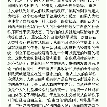
它，以建立社会的人为秩序。后者表现为不同时代，不
同国度的各种政治、经济制度和法令规章等等。 重农
主义者认为如果人们认识自然秩序并按其准则来制定人
为秩序，这个社会就处于健康状态；反之，如果人为秩
序违背了自然秩序，社会就处于疾病状态。他们认为当
时的法国社会就由于人为的社会秩序违反了自然的社会
秩序而处于疾病状态，而他们的任务就是为医治这种疾
病提出处方。 重农主义的自然秩序学说第一次确认在
人类社会存在着客观规律，从而为政治经济学提出了认
识客观规律的任务。这一认识成为古典政治经济学的传
统，创立了把社会经济看作是一个可以测定的制度的概
念。这概念意味着社会经济受着一定客观规律的制约；
经济范畴间存在着相互的内在联系；事物的发展具有理
论上的可预测性。资产阶级古典政治经济学的全部理论
和政策就是建立在这一概念上的。 重农主义的自然秩
序观认为，人身自由和私有财产是自然秩序所规定的人
类的基本权利，是天赋人权的主要内容。自然秩序的实
质是个人的利益和公众利益的统一，而这统一又只能在
自由体系之下得到实现。于是重农主义者就从自然秩序
引伸出经济自由主义。 “自由放任”的准则，可能最早溯
源于与柯尔贝尔同时代的法国商人勒让德而由古尔奈予