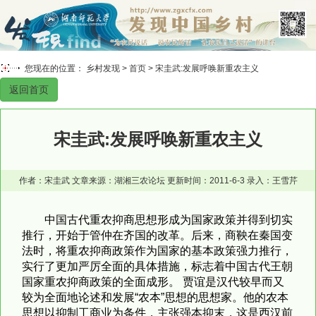
您现在的位置： 乡村发现 >
首页
> 宋圭武:发展呼唤新重农主义
返回首页
宋圭武:发展呼唤新重农主义
作者：宋圭武 文章来源：湖湘三农论坛 更新时间：2011-6-3 录入：王雪芹
中国古代重农抑商思想形成为国家政策并得到切实
推行，开始于管仲在齐国的改革。后来，商鞅在秦国变
法时，将重农抑商政策作为国家的基本政策强力推行，
实行了更加严厉全面的具体措施，标志着中国古代王朝
国家重农抑商政策的全面成形。 贾谊是汉代较早而又
较为全面地论述和发展“农本”思想的思想家。他的农本
思想以抑制工商业为条件，主张强本抑末，这是西汉前