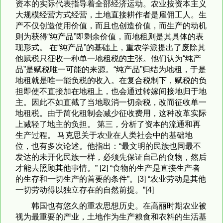
资本的实际代表指导着全部经济运动。农业按资本主义
大规模经营方式经营，土地直接耕作者是雇佣工人。生
产不仅创造使用价值，而且也创造价值，而生产的动机
则为获得“纯产品”即剩余价值，而地租则是其具体的表
现形式。 在“纯产品”的基础上，重农学派提出了废除其
他赋税只征收一种单一地租税的主张。他们认为“纯产
品”是赋税唯一可能的来源。“纯产品”归结为地租，于是
地租就是唯一能负税的收入。在复合税制下，赋税的负
担即使不直接加在地租上，也会通过转嫁间接地归于地
主。因此不如直截了当地取消一切杂税，改而征收单一
地租税。由于简化租制会减少征收费用，这种改革实际
上减轻了地主的负担。 第三，分析了资本的流通和再
生产过程。 马克思关于农业在人类社会中的基础地
位，也有多次论述。他指出：“最文明的民族也同最不
发达的未开化民族一样，必须先保证自己的食物，然后
才能去照顾其他事情。” [2] “食物的生产是直接生产者
的生存和一切生产的首要的条件”。[3] “农业劳动是其他
一切劳动得以独立存在的自然前提。”[4]
韩国也有悠久的重农思想历史。在高丽时期农业被
视为最重要的产业，土地作为生产粮食和衣料的生活基