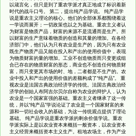
以箴言化，但只是到了重农学派才真正地成了标识着新
时代的战斗口号。 第二，提出纯产品学说。 纯产品学
说是重农主义理论的核心。他们的全部体系都围绕着这
一学说而展开；一切政策也以之为基础。重农主义者认
为财富是物质产品，财富的来源不是流通而是生产。所
以财富的生产意味着物质的创造和其量的增加。在各经
济部门中，他们认为只有农业是生产的，因为只有农业
既生产物质产品又能在投入和产出的使用价值中，表现
为物质财富的量的增加。工业不创造物质而只变更或组
合已存在的物质财富的形态，商业也不创造任何物质财
富，而只变更其市场的时、地，二者都是不生产的。农
业中投入和产出的使用价值的差额构成了“纯产品”。 重
视农业是法国古典政治经济学的传统。法国古典政治经
济学的创始人布阿吉尔贝尔自称为农业的辩护人，认为
农业是一个国家富强的基础。重农主义者继承了这一传
统，并以“纯产品”学说论证了农业是一个国家财富的来
源和一切社会收入的基础，为这一传统观点提供了理论
基础。 纯产品学说是重农学派的剩余价值学说。重农
学派实际上是以农业资本来概括一般资本，以农业资本
主义经营来概括资本主义生产。租地农场主，作为产业