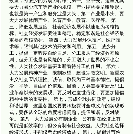
数量，将减少的劳动力转移到第一产业中去。这里尤其
要大力减少汽车等产业的规模。产业结构要呈哑铃形，
也就是第一产业和服务业是大头，第二产业是小头。要
大力发展休闲产业、体育产业、教育、医疗等。 第
三，降低发展速度。社会经济发展不以速度为考核指
标。社会经济发展要注重稳定。稳定和谐是社会经济最
重要的考核指标。 第四，大力发展环保技术、医疗技
术等，限制其他技术的开发和利用。 第五，减少分
工，提倡一定程度自给自足。分工服从了经济效率原
则，但分工也是有风险的，分工增大了世界的不稳定
性。人类社会发展需要重新看待分工的作用。 第六，
大力发展精神产业，限制欲望，建设宗教文明。新重农
主义社会应以理性、诚信、敬畏为三种基本德性。提倡
爱、平等、自由的价值观。目前，人类需要重新反思工
业革命以来的发展观。要反对过度世俗化，要更加提倡
精神生活的重要性。 第七，形成全球共同政府，建设
和谐世界。这里各国政要要积极探讨全球政府的实现形
式，要多从全球的角度考虑问题，提倡和谐，反对战
争。 第八，大力发展公有制企业。公有制在经济上有
可能是低效率的，但公有制有社会效益。人类社会选择
经济形式，不能仅考虑经济效益， 第九，提倡过节俭