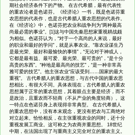
期社会经济条件下的产物。 在古代希腊，最有代表性
的重农论者是色诺芬。《经济论》一书，既是色诺芬重
农思想的代表作，也是古代希腊人重农思想的代表作。
在《经济论》中，色诺芬把农业和战争列为“两种最高
尚最必需的事业”。[1]这与中国先秦思想家重视耕战颇
为相似。色诺芬认为，“对于一个高尚的人来说，最好
的职业和最好的学问”，就是从事农业。“靠农业谋生乃
是最光荣、最好和最愉快的事情”，“无论对于神或人，
它都是最有益、最可爱、最光荣、最可贵的”，“是十分
高贵的东西”。“种地是最高尚的技艺”，“是一种非常高
雅可爱的技艺”。他主张农业“应该受到……国家的最大
重视”。 古代希腊人的重农思想，与古代中国的重农思
想相比，有很大不同。具体表现在，古代希腊人的重农
思想属于正常的重农思想，其着眼点主要是经济，而不
是政治，且重农而不轻商（不从产业的角度轻商）。这
一特点在色诺芬身上表现得非常典型。 在古代希腊人
的重农思想中，没有本末观念，更没有把农与工商绝对
对立起来。恰恰相反，在主张重视农业的同时，还十分
重视发展工商业。这可称之为农商并重思想。 18世纪
中期，在法国出现了与重商主义完全对立的重农主义。