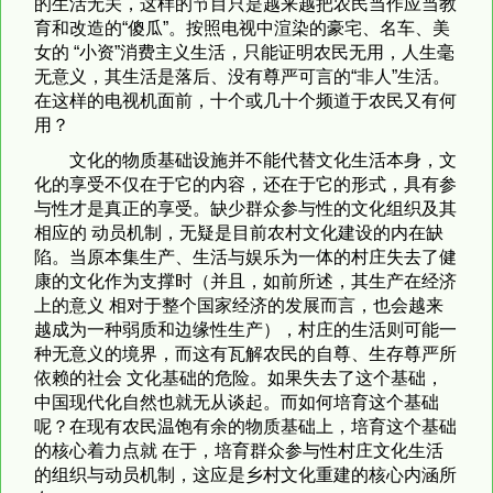
的生活无关，这样的节目只是越来越把农民当作应当教
育和改造的“傻瓜”。按照电视中渲染的豪宅、名车、美
女的 “小资”消费主义生活，只能证明农民无用，人生毫
无意义，其生活是落后、没有尊严可言的“非人”生活。
在这样的电视机面前，十个或几十个频道于农民又有何
用？
文化的物质基础设施并不能代替文化生活本身，文
化的享受不仅在于它的内容，还在于它的形式，具有参
与性才是真正的享受。缺少群众参与性的文化组织及其
相应的 动员机制，无疑是目前农村文化建设的内在缺
陷。当原本集生产、生活与娱乐为一体的村庄失去了健
康的文化作为支撑时（并且，如前所述，其生产在经济
上的意义 相对于整个国家经济的发展而言，也会越来
越成为一种弱质和边缘性生产），村庄的生活则可能一
种无意义的境界，而这有瓦解农民的自尊、生存尊严所
依赖的社会 文化基础的危险。如果失去了这个基础，
中国现代化自然也就无从谈起。而如何培育这个基础
呢？在现有农民温饱有余的物质基础上，培育这个基础
的核心着力点就 在于，培育群众参与性村庄文化生活
的组织与动员机制，这应是乡村文化重建的核心内涵所