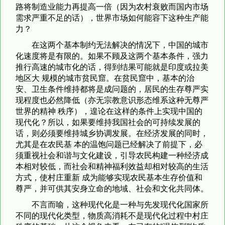
路将制造业能力再提高一倍（因为农村衰败而国内市场
需求严重不足的话），世界市场如何能容下这种生产能
力？
在这两个基本制约无法解决的情况下，中国的城市
化速度将是有限的。如果不顾及这两个基本条件，强力
推行高速的城市化的话，得到结果可能就是印度或拉美
地区大 规模的城市贫民窟。在贫民窟中，基本的治
安、卫生条件维持都将是成问题的，居民的生存尊严实
现程度也必然降低（亦无宗教意识形态维系这种无尊严
世界的精神 秩序），遑论在这样的条件上实现中国的
现代化？所以，如果要维持我国社会的可持续发展的
话，则必须要维持城乡协调发展。在经济发展的同时，
尤其是在农民基 本的温饱问题已经解决了前提下，必
须重视社会和谐与文化建设，引导农民构建一种经济成
本相对较低，而社会和精神福利效益却相对较高的生活
方式，使村庄重新 成为能够实现农民基本生存价值和
尊严，并可供其安身立命的地域、社会和文化共同体。
不言而喻，这种现代化是一种与先发现代化国家所
不同的现代化类型，物质高消耗不是现代化过程中村庄