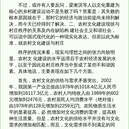
不过，或许有人要反问，梁漱溟等人以文化重建为
核心的乡村建设运动不是失败了吗？答案是：其失败的
根本原因就在于，那时它的经济与政治前提尚未得到解
决，而今天已经得到了解决。二、农村文化建设现状与
村庄秩序的关系及内在缺陷构 建社会主义和谐社会，
可以说中国式现代化的一种现实化表达。但若以此为标
准，就农村文化建设与村庄
秩序的情况来看，现实与理想之间的张力尚较明
显。农村文 化建设的水平远滞后于农村经济发展的水
平，以至于因此在村庄秩序当中形成了某些不和谐因
素。具体地说，主要表现在如下几个方面。
首先，农村文化的供给与需求矛盾突出。2002
年，我国第一产业总值由1978年的1018.4亿元人民币
增加到16117.3亿元，农村人均纯收入由 1989年的602
元增加到2476元，农村居民人均消费水平（绝对值）
由1978年的128元增加到2259元[7]。农民物质生活水
平的显著提高，必 然增加对文化消费的需求，提高精
神生活质量。但是，农村文化的供给水平并没有与文化
需求的增加相匹配，而且，文化需求得不到满足的同