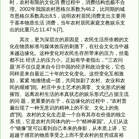
时，农村有限的文化消 费过程中，消费结构也极不合
理。2002年我国农村恩格尔系数为46.2，比同期的城
市恩格尔系数高出8.5，说明农村居民消费支出主要用
于基本物质生活 消费，当年农村居民家庭文教娱乐支
出的比重只占11.47％[7]。
其次，更为深层次的原因是，农民生活所依赖的文
化在物质标准与媒体效应的刺激下，在社会文化当中越
来越边缘化。这种变化对农民生存所带来的压力，丝毫
都不比 经济上的压力小。正如有学者指出，“‘三农问
题’并不仅仅是来自今日中国的经济和政治变化，它也
同样是来自最近二十年的文化变化。这些变化互相激
励，紧紧 地缠绕成一团，共同加剧了农村、农业和农
民的艰难”[8]。村庄中乡土艺术的凋零、文化形式的被
摧毁、远离农村生活的本真状态的娱乐形式已占据主流
的问 题，更重要的在于，在边缘化的过程中，“农村普
遍出现了一种无意识的精神上的不安、文化上的焦
虑”[9]。农村的文化生态是一个自有其存在价值的独立
系 统，它是农村共同体内的一个“精神家园”。人们从这
个“镜像”里可以看到自己本来的身影，从本质上讲，它
超越于感官的物质享受之上而不受农村的贫穷或富裕