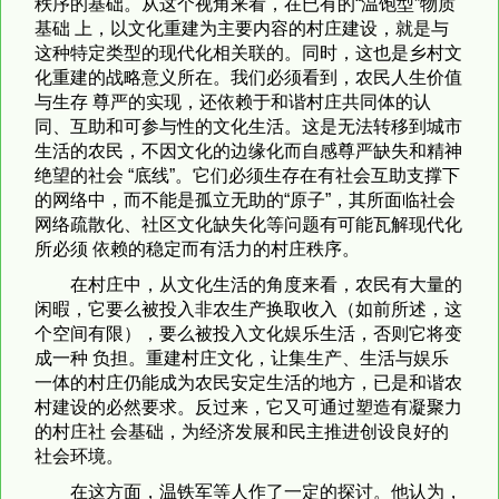
秩序的基础。从这个视角来看，在已有的“温饱型”物质
基础 上，以文化重建为主要内容的村庄建设，就是与
这种特定类型的现代化相关联的。同时，这也是乡村文
化重建的战略意义所在。我们必须看到，农民人生价值
与生存 尊严的实现，还依赖于和谐村庄共同体的认
同、互助和可参与性的文化生活。这是无法转移到城市
生活的农民，不因文化的边缘化而自感尊严缺失和精神
绝望的社会 “底线”。它们必须生存在有社会互助支撑下
的网络中，而不能是孤立无助的“原子”，其所面临社会
网络疏散化、社区文化缺失化等问题有可能瓦解现代化
所必须 依赖的稳定而有活力的村庄秩序。
在村庄中，从文化生活的角度来看，农民有大量的
闲暇，它要么被投入非农生产换取收入（如前所述，这
个空间有限），要么被投入文化娱乐生活，否则它将变
成一种 负担。重建村庄文化，让集生产、生活与娱乐
一体的村庄仍能成为农民安定生活的地方，已是和谐农
村建设的必然要求。反过来，它又可通过塑造有凝聚力
的村庄社 会基础，为经济发展和民主推进创设良好的
社会环境。
在这方面，温铁军等人作了一定的探讨。他认为，