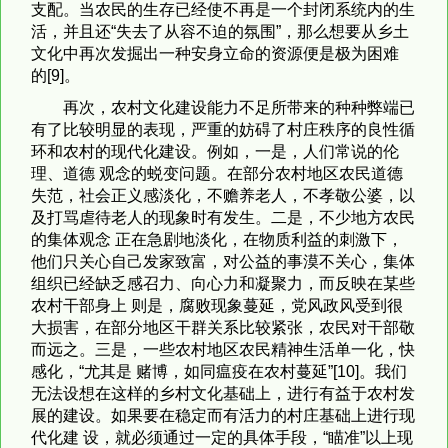
支配。当农民的生存已经使不再是一个封闭系统内的生
活，并且还“失去了从容不迫的氛围”，那么想要从乡土
文化中再次发掘出一种安身立命的资源便是极为困难
的[9]。
再次，农村文化建设能力不足所带来的种种弊端已
有了比较明显的表现，严重的妨碍了村庄秩序的良性循
环和农村的现代化建设。例如，一是，人们常说的伦
理、道德 观念的蜕变问题。在部分农村地区农民道德
失范，社会正义感淡化，不赡养老人，不孝敬公婆，以
及打骂虐待老人的现象时有发生。二是，不少地方农民
的集体观念 正在急剧地淡化，在物质利益的刺激下，
他们只关心自己发家致富，对公益的事漠不关心，集体
组织已经缺乏感召力、向心力和凝聚力，而反映在某些
农村干部身上 则是，腐败现象蔓延，党风政风受到很
大损害，在部分地区干群关系比较紧张，农民对干部敬
而远之。三是，一些农村地区农民精神生活单一化，快
感化，“尤其是 赌博，如同瘟疫在农村蔓延”[10]。我们
无法设想在这样的乡村文化基础上，进行有益于农村发
展的建设。如果要在稳定而有活力的村庄基础上进行现
代化建 设，就必须通过一定的具体手段，“瞄准”以上现