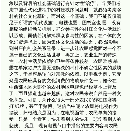
象以及背后的社会基础进行有针对性“治疗”。当 我们考
虑中国现代化进程中的村庄秩序问题时，就必须考虑乡
村的社会文化基础。而对这一个基础，我们不能仅仅满
足于所谓的“现代设施”，电视也罢，图书室也 罢，没有
相应的组织动员机制，群众参与性的村庄文化生活就难
以形成。而倘若消解掉群众参与性的因素，在个体的文
化消费选择上，因为集体文化生活的缺乏，必 然影响
到村庄的社会关系纽带，进一步让农民感觉面对一个不
属于自己的文化生活世界。再加上，农业生产的特殊
性，农村生活所依赖的卫生等条件较差，农民常感 暴
露在单家独户力量无法解决的种种不确定性因素的威胁
之下，于是容易转向对宗教的依赖。以电视为例，它无
疑是农民应具备的文化消费的物质条件之一，如今在
中西部地区大部分的农村地区电视也已经基本上普及
了，而且频道也越来越多。这对农民来说自然是一种文
化享受。可是，为什么很大一部分农民沉醉在搓麻将，
打 纸牌，甚至于赌博、迷信当中呢？农民将电视作为
摆设，归根结底是因为，在电视面前，农民单向的接
受，只是一个看客，快乐着别人的快乐，悲伤着别人的
悲伤。 况且，现有电视节目中播出的主要内容与农民