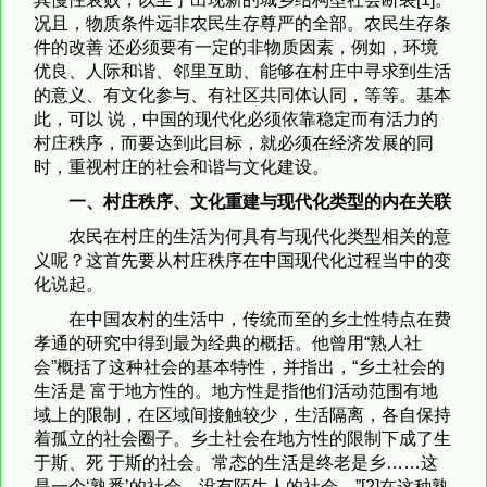
况且，物质条件远非农民生存尊严的全部。农民生存条
件的改善 还必须要有一定的非物质因素，例如，环境
优良、人际和谐、邻里互助、能够在村庄中寻求到生活
的意义、有文化参与、有社区共同体认同，等等。基本
此，可以 说，中国的现代化必须依靠稳定而有活力的
村庄秩序，而要达到此目标，就必须在经济发展的同
时，重视村庄的社会和谐与文化建设。
一、村庄秩序、文化重建与现代化类型的内在关联
农民在村庄的生活为何具有与现代化类型相关的意
义呢？这首先要从村庄秩序在中国现代化过程当中的变
化说起。
在中国农村的生活中，传统而至的乡土性特点在费
孝通的研究中得到最为经典的概括。他曾用“熟人社
会”概括了这种社会的基本特性，并指出，“乡土社会的
生活是 富于地方性的。地方性是指他们活动范围有地
域上的限制，在区域间接触较少，生活隔离，各自保持
着孤立的社会圈子。乡土社会在地方性的限制下成了生
于斯、死 于斯的社会。常态的生活是终老是乡……这
是一个‘熟悉’的社会，没有陌生人的社会。”[2]在这种熟