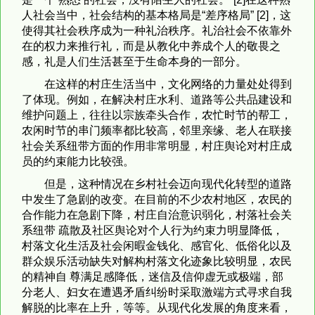
人社会当中，社会结构的基本格局是“差序格局” [2]，这
使得其社会秩序成为一种礼治秩序。礼治社会不依靠外
在的权力来推行礼，而是从教化中养成个人的敬畏之
感，礼是人们生活甚至于生命本身的一部分。
在这样的村庄生活当中，文化网络的力量处处得到
了体现。例如，在解决村庄水利、道路等公共品建设和
维护问题上，往往以宗族牵头合作，农忙时节的帮工，
农闲时节的串门频率都比较高，邻里亲缘、老人在联接
社会关系纽带方面的作用非常明显，村庄舆论对村庄成
员的约束能力比较强。
但是，这种情况在乡村社会迈向现代化转型的道路
中发生了急剧的改变。在目前的不少农村地区，农民的
合作能力在急剧下降，村庄自治意识弱化，村落社会关
系纽带 疏散及社区舆论对个人行为约束力明显降低，
村落文化生活及社会闲暇金钱化、感官化、低俗化以及
群众娱乐活动缺失对解构村落文化迹象比较明显，农民
的精神自 尊满足感降低，迷信及信仰虚无或极端，部
分老人、妇女在遭遇矛盾纠纷时采取激端方式寻求自我
解脱的比率在上升，等等。从现代化发展的角度来看，