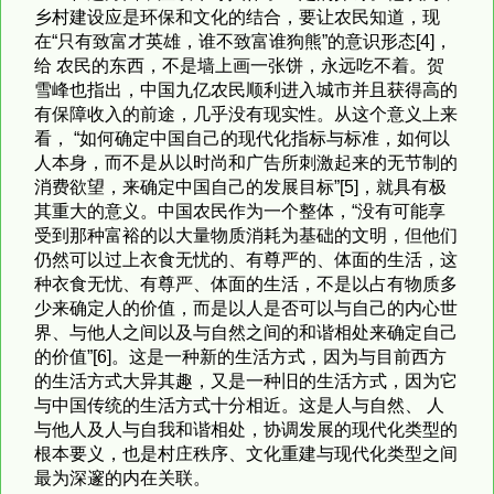
乡村建设应是环保和文化的结合，要让农民知道，现
在“只有致富才英雄，谁不致富谁狗熊”的意识形态[4]，
给 农民的东西，不是墙上画一张饼，永远吃不着。贺
雪峰也指出，中国九亿农民顺利进入城市并且获得高的
有保障收入的前途，几乎没有现实性。从这个意义上来
看， “如何确定中国自己的现代化指标与标准，如何以
人本身，而不是从以时尚和广告所刺激起来的无节制的
消费欲望，来确定中国自己的发展目标”[5]，就具有极
其重大的意义。中国农民作为一个整体，“没有可能享
受到那种富裕的以大量物质消耗为基础的文明，但他们
仍然可以过上衣食无忧的、有尊严的、体面的生活，这
种衣食无忧、有尊严、体面的生活，不是以占有物质多
少来确定人的价值，而是以人是否可以与自己的内心世
界、与他人之间以及与自然之间的和谐相处来确定自己
的价值”[6]。这是一种新的生活方式，因为与目前西方
的生活方式大异其趣，又是一种旧的生活方式，因为它
与中国传统的生活方式十分相近。这是人与自然、 人
与他人及人与自我和谐相处，协调发展的现代化类型的
根本要义，也是村庄秩序、文化重建与现代化类型之间
最为深邃的内在关联。