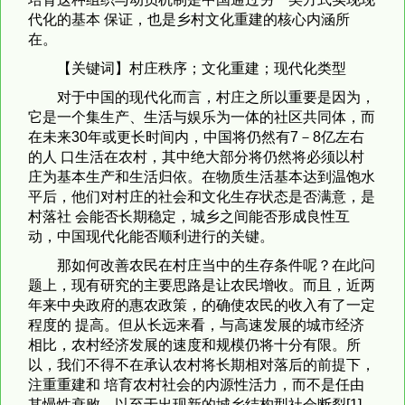
代化的基本 保证，也是乡村文化重建的核心内涵所
在。
【关键词】村庄秩序；文化重建；现代化类型
对于中国的现代化而言，村庄之所以重要是因为，
它是一个集生产、生活与娱乐为一体的社区共同体，而
在未来30年或更长时间内，中国将仍然有7－8亿左右
的人 口生活在农村，其中绝大部分将仍然将必须以村
庄为基本生产和生活归依。在物质生活基本达到温饱水
平后，他们对村庄的社会和文化生存状态是否满意，是
村落社 会能否长期稳定，城乡之间能否形成良性互
动，中国现代化能否顺利进行的关键。
那如何改善农民在村庄当中的生存条件呢？在此问
题上，现有研究的主要思路是让农民增收。而且，近两
年来中央政府的惠农政策，的确使农民的收入有了一定
程度的 提高。但从长远来看，与高速发展的城市经济
相比，农村经济发展的速度和规模仍将十分有限。所
以，我们不得不在承认农村将长期相对落后的前提下，
注重重建和 培育农村社会的内源性活力，而不是任由
其慢性衰败，以至于出现新的城乡结构型社会断裂[1]。