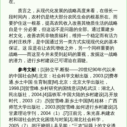
在。
质言之，从现代化发展的战略高度来看，在很长一
段时间内，农村仍是绝大部分农民生命的根基所在。而
要护住这一根基，提高农民收入改善其物质生活的战略
自是十 分必要，但这远不是问题的全部。通过重建乡
村文化，改善农民非物质福利，维持一个稳定而有活力
的村庄秩序，是中国通过另一类方式实现现代化的基本
保证。这 应是在让农民增收之外，另一个同样重要的
战略——而这至今并未受到起码的重视，发掘这一战略
的潜力，进行乡村建设已可谓迫在眉睫。
参考文献：
[1]孙立平.断裂——20世纪90年代以来
的中国社会[M].北京：社会科学文献出版，2003.[2]费孝
通.乡土中国 生育制度[M].北京：北京大学出版社，
1998.[3]贺雪峰.乡村研究的国情意识[M].武汉：湖北人
民出版社，2004.[4]温铁军.中国大陆的乡村建设[J].开放
时代，2003（2）.[5]贺雪峰.新乡土中国[M].桂林：广西
师范大学出版社，2003.[6]贺雪峰.如何进行乡村建设[J].
甘肃理论学刊，2004（1）.[7]汪前元，朱光喜.构建农
村和谐社会的文化困境与对策[J].湖北社会科学，
2005（7）.[8]王晓明.L县见闻：“三农”问题上的文化诱