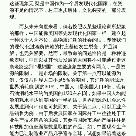
这些现象无 疑是中国作为一个后发现代化国家，在资
源不足的情况下，村庄逐步解体，文化裂变的一部分表
现。
而从未来向度来看，倘若按照以某些理论家所想象
的那样，中国能像美国等先发现代化国家一样，建立起
一种以个人为本位、高物质消耗的社会的话，即便我们
的现代 化过程所依赖的村庄基础发生裂变，并且消
解，也无关紧要。然而，最致命的问题恰恰是，种种迹
象表明，中国以及其他后发展的大国将不可能通过走这
条老路达到 “理想国”。这些迹象主要的有两点，一是资
源的限制，二是市场的限制。关于第一点可以能源为
例，仅仅占世界人口不足5％的美国，其消耗的能源近
世界消耗能 源的30％，中国人口是美国人口4倍，现有
石油消耗水平约为美国的1/20左右[3]，如果中国人均能
源消耗水平达到美国的一半的话，世界能源危机会恶性
发展道到何种程度可想而知。关于第二点，可以工业产
品销售为例，由于后发展国家在国际分工中往往处于工
业生产技术链条的末端，其参与国际市场的产品往往是
科技附加值低而靠数量取胜的产品。如，中国现有生产
能力已让制造业产品几乎遍布全球，试想如果沿着这条