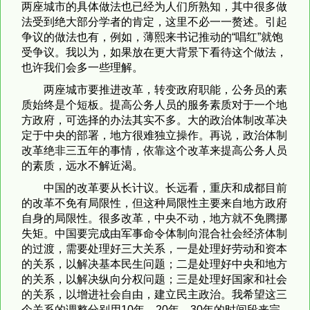
两座城市的具体做法也已经为人们所熟知，其中很多做
法受到绝大部分学者的肯定，这里不必一一赘述。引起
争议的做法也有，例如，薄熙来书记推动的“唱红”就饱
受争议。我以为，如果放在更大背景下看待这个做法，
也许我们会多一些理解。
两座城市要推进改革，转变政府职能，公务员的素
质始终是个短板。提高公务人员的服务素质对于一个地
方政府，可选择的办法其实不多。大的政治体制改革决
定于中央的部署，地方很难独立操作。再说，政治体制
改革绝非三五年的事情，依靠这个改革来提高公务人员
的素质，远水不解近渴。
中国的改革要从长计议。长远看，重庆和成都目前
的改革不免有局限性，但这种局限性主要来自地方政府
自身的局限性。很多改革，中央不动，地方就不免腾挪
失矩。中国要完成由军事命令体制向混合社会经济体制
的过渡，需要处理好三大关系，一是处理好劳动和资本
的关系，以解决基本民生问题；二是处理好中央和地方
的关系，以解决纵向分权问题；三是处理好国家和社会
的关系，以增进社会自由，建立民主政治。我希望这三
个关系的调整分别用10年、20年、30年的时间段来完