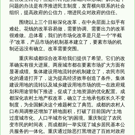
问题的办法是有序推进民主制度，发育横向联系的社会
组织，提高政府的公信力，增进民众对政府的信任。
围绕以上三个目标深化改革，在中央层面上似乎有
难处。花钱的改革容易做，需要协调、需要出力的改革
很难做。总体看，我们的市场化改革是只是一个“半截
子”改革，产品市场的机制基本建立了，要素市场的机
制还远没有确立。改革需要突围。
重庆和成都综合改革给我们提供了希望。它们的改
革确实有很大进展。两座城市都在要素市场扩大方面有
显著成绩。集体建设用地流转的机制建立了，农民市民
化的通道打开了，这为提高经济效率创造了条件。集体
建设用地的流转以及城乡建设用地市场的统一在政府规
划和用途管制下推进，促成了土地资源的优化配置。成
都深化农村土地产权改革，确立了土地承包权长久不变
制度，为全国解决这个难题树立了典范。成都的农村人
口布局调整还增加了耕地面积，打破了目前国内“土地
过度城市化、人口半城市化”的困境。重庆制定了农民
变市民的时间表，而成都则一举实现了城乡居民基本公
共服务的一体化。重庆通过除恶打黑增进了百姓对政府