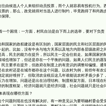
往往由候选人个人来组织动员投票，而个人就容易有投机行为。
投票的，那么，政党就得对当选人进行制约，毕竟跑得了和尚跑
来保障。
临着一个困境：一方面，村民自治是自下而上的选举，要对下负责
治和国家的政权建设是有区别的，国家层面的民主和社区层面的
一起的。比如，没有中央与地方关系以及地方内部各层级政府之
提高，民主的能力在提升，所以民主一定会往前走。如果国家的
领域也增加了，但还是存在一个平衡的问题。如果人们民主的愿
，民主要求在提升，但政府在制度上的有意识的调整却偏慢。通
是在农村还是在城市都存在这个问题。以农村为例，前些年有农
稳定就好维持了。但取消农业税后这几年谁能说农村矛盾少多了
压力在增加。问题还是出在治理结构、制度框架方面。日本现在
好的制度框架，经济问题就只是经济问题，社会问题就只是社会
体表现在哪些方面？
这个问题到现在也没有解决好。有一种意见认为要明确村委会受