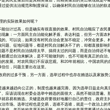
是其民众落后而是其精英落后，而精英落后的突出表现就是不断
通过提供法治规范和制度保证，以确保村民自治能够在法治的轨
治理的实际效果如何呢？
不能估计过高，但是确实有很直接的效果。村民自治顺应了农民
的现象：一方面民主自治能化解矛盾、表达利益，但另一方面农
成的。可以说，如果没有村民自治会更加不稳定，冲突会更多。
败问题、征地问题等，都是村民自治解决不了的，却都直接影响
问题不是村民自治搞得太早、搞得太过的问题，而是自治得还不
题都通过自治来解决，是不可能做到的，也不可能有真正的自治
治的发展。对农民我们不应该悲观。和20年前相比，中国农民的
够信任，问题主要出在这里。
级政府的过多干预，另一方面，选举过程中也存在贿选以及家族势
举是越来越趋向公正的，制度也越来越完善。因为选举日益走向真
了。应该说现在村委会选举中贿选的面很大，虽然不能说普遍。
举就容易有贿选。关键是政府要很好地履行自己的责任，政府主
政治市场。选举过程也是交易，选谁不选谁，就是一个政治上的
要政府。老百姓的意愿不能干预，但老百姓的意愿需要通过合法