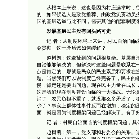
从根本上来说，这也是因为村庄选举时，
的：如果候选人是政党推荐、由政党负责动员
国的基层选举与此不同，需要其他的配套制度
发展基层民主没有回头路可走
记 者：从制度环境上来讲，村民自治面
令贯彻，这一矛盾该如何缓解？
赵树凯：这牵扯到的问题很复杂。基层自
自治能够解决的，但解决时这些问题是联系在
点是肯定的，那就是民众的民主素质和要求在
题。当然我们可以说制度已经完备了，民主的
慢，肯定还是要出问题。现在民主力量在成长
这是我们现在制度建设面临的一大挑战。无论
消了，农民负担不重了，就没那么多矛盾了，
少了？事实上群体性事件反而在增加，稳定的
面，就是因为制度框架问题已经解决了。有了
记 者：村民自治面临的制度框架问题，具
赵树凯：第一，党支部和村委会的关系。