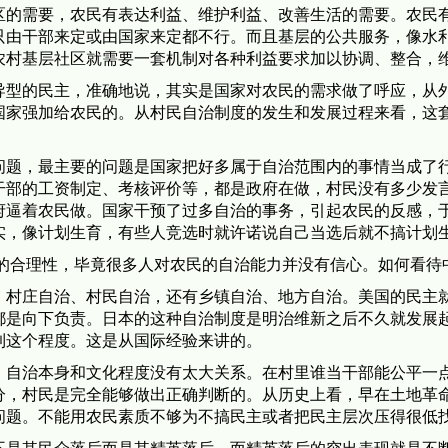
区的需要，农民有表达利益、维护利益、改善生活的需要。农民
只由干部来定或由国家来定都不行。而且基层的公共服务，像水
农村基层社区就需要一套机制对各种利益要求加以协调、整合，
导型的民主，准确地说，其实是国家对农民的需求做了呼应，从
国家强加给农民的。从村民自治制度的发生和发展过程来看，这
问题，最主要的问题是国家把好多属于自治范围内的事情当成了
干部的工资制定、考核评价等，都是政府在做，村民没有多少发
府逼着农民做。国家干预了过多自治的事务，引起农民的反感，
实，像计划生育，有些人竞选时就许诺说自己当选后就不搞计划
定的合理性，毕竟很多人对农民的自治能力并没有信心。如何看待
、村庄自治、村民自治，还有乡镇自治、地方自治。美国的民主
都是向下负责。日本的这种自治制度是明治维新之后不久就发展
到这个程度。这是从国际经验来讲的。
。自治本身和文化程度没有太大关系。在村里谁当干部能公平一
分，村民是完全能够做出正确判断的。从历史上看，早在土地革
问题。不能用农民素质不够为不搞民主或者把民主层次压得很低