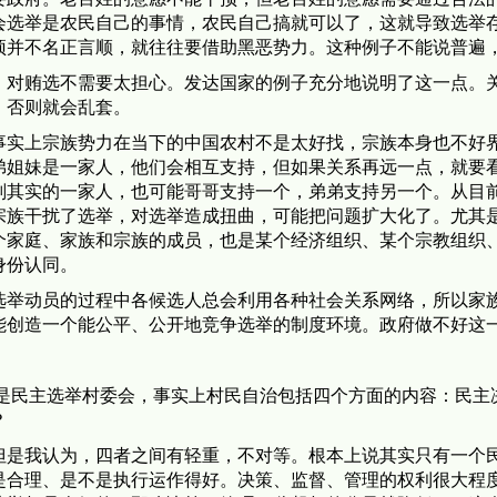
会选举是农民自己的事情，农民自己搞就可以了，这就导致选举
预并不名正言顺，就往往要借助黑恶势力。这种例子不能说普遍
，对贿选不需要太担心。发达国家的例子充分地说明了这一点。
，否则就会乱套。
事实上宗族势力在当下的中国农村不是太好找，宗族本身也不好
弟姐妹是一家人，他们会相互支持，但如果关系再远一点，就要
副其实的一家人，也可能哥哥支持一个，弟弟支持另一个。从目
宗族干扰了选举，对选举造成扭曲，可能把问题扩大化了。尤其
个家庭、家族和宗族的成员，也是某个经济组织、某个宗教组织
身份认同。
选举动员的过程中各候选人总会利用各种社会关系网络，所以家
能创造一个能公平、公开地竞争选举的制度环境。政府做不好这
就是民主选举村委会，事实上村民自治包括四个方面的内容：民主
？
但是我认为，四者之间有轻重，不对等。根本上说其实只有一个
是合理、是不是执行运作得好。决策、监督、管理的权利很大程