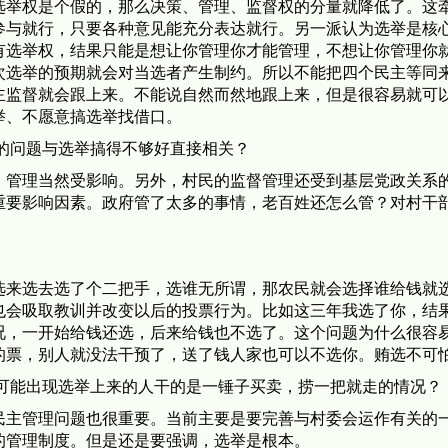
选举权是个假的，那么决策、管理、监督权的分量就降低了。这
参与就行，只要各种意见能充分表达就行。另一派认为选举是核
有选举权，结果只能是想让你管理你才能管理，不想让你管理你
次选举的预期就会对当选者产生制约。所以不能把四个民主等同
主监督就会跟上来。不能说自然而然地跟上来，但是很容易就可
举、不愿意搞选举找借口。
的问题与选举搞得不够好直接相关？
、管理当然受影响。另外，村民的监督管理还受到基层党政关系
重要影响因素。政府管了太多的事情，老百姓还怎么管？对村干
。
选来选去选了个二把手，选谁无所谓，那农民就会选择谁给钱就
也会吸取教训并改变以后的投票行为。比如这三年我选了你，结
况，一开始给钱还选，后来给钱也不选了。这个问题为什么很容
的票，别人就没法干预了，送了钱人家也可以不选你。贿选不可
也可能出现选举上来的人干的是一锤子买卖，捞一把就走的情况？
民主管理问题也很重要。当前主要是要完善与村委会运作有关的
的管理制度。但是还是要强调，选举是根本。