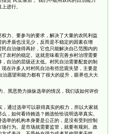
指责“民众落后”。我们不能用农民的自治能力
道上进行。
要权力、要参与的要求，解决了大量的农民利益
村的矛盾也没见少，反而是不稳定的因素在增
村民自治做得再好，它也只能解决自己范围内的
到了农村的稳定。这就意味着完善乡村治理需要
够，自治的层级还太低。村民自治需要配套的制
。现在许多人对村民自治有些悲观失望，主要是
自治愿望和能力都有了很大的提升，眼界也大大
力、黑恶势力操纵选举的情况，我们该如何评价
实，通过选举可以获得真实的权力，所以大家就
那么，如何看待贿选？贿选恰恰说明选举真实。
持选举的机构本身要是公正的，是没有受到控制
市场行为。是市场就需要监管，就要有规则。政
的方式表达，不受外在强力或者其他因素干扰，