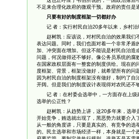
这也正呼应了韦伯所说的，一国政治落后不
不足来合理化政府的微观干预。政府的责任是
只要有好的制度框架一切都好办
记 者：实行村民自治20多年以来，乡村
赵树凯：应该说，对村民自治的效果我们
表达问题。同时，我们也面对着一个非常矛盾
加、冲突面在增加。但这不能说是村民自治造
问题，何况做得还不够好。像公务员系统的腐
在国家政权层面有一整套的制度供给。现在的
度框架、背景，框架没做好，就希望所有的问
因为村民自治的制度框架没有做好，制约了自
开阔。但是我们的制度设计表现得对农民还不
记 者：在村委会选举中，一方面存在上
选举的公正性？
赵树凯：从趋势上讲，这20多年来，选
开始竞争，贿选就出现了，黑恶势力就要介入
从一般的角度讲，只要是真实的、有竞争的选
的。民主选举和市场经济一样，本身就是一个
府要监管，要制定并执行规则。选举不是不需