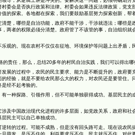
的领导，从逻辑上讲是冲突的。要解决这一问题，必须明确划分
督村委会是否执行政策和法律。村委会如果违反法律政策，党支
价值的探索。各地都在探索，我们要鼓励基层努力探索创新，帮
定清楚，哪些是自治功能，政府不能干涉，干涉就违法；哪些是
事，两者的权限必须分清楚。政府管了不该管的事，自治组织就
不乐观的。现在农村不仅仅在征地、环境保护等问题上出矛盾，
路的责任，那么，总结20多年的村民自治实践，我们可以得出哪
济发展的过程中，农民的民主要求、能力是不断提升的，政府要
面的经验，就是不要给农民那么大的权力，对农民还是要管住。
终是经不起考验的。
，有一种探路、引领作用，但不可能单独获得成功。基层民主的
它涉及中国政治现代化进程的许多层面，如党政关系，政府和社
基层民主可以自己单独成功。
可逆转的过程。可能不成熟，但是没有回头路可走。现在说农民搞
一旦萌发，是压不住的。利益要求压不住，民主就压不住。对此