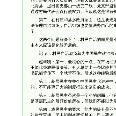
的，是要为村民负责的，现在又说要受党支部
北青县，提出党支部由一线变二线，党支部监
通过村民代表会议行使权力。应该说这是很有
第二，在村庄和县乡政府层面，还是要规
法管理自治组织，自治组织也要依法办自己的
了。
这两个问题解决不了，村民自治的前景是
主本来应该是化解矛盾的。
记 者：村民自治肩负着为中国民主政治探
赵树凯：第一，最核心的一点，在市场经
不能代替农民做决策。有人总结出一条比较片
书记能管住下一个就管不住。所以这种经验最
第二，基层民主在整个中国民主化进程中
的，不可能离开大的制度框架来谈它的成功。
第三，基层民主虽然是一个小的侧面，但
是基层民主的引领价值所在，但我们不能以为
第四，农民民主的要求、能力的提升是不
法肯定更糟。民主和利益密切相关，民主要求