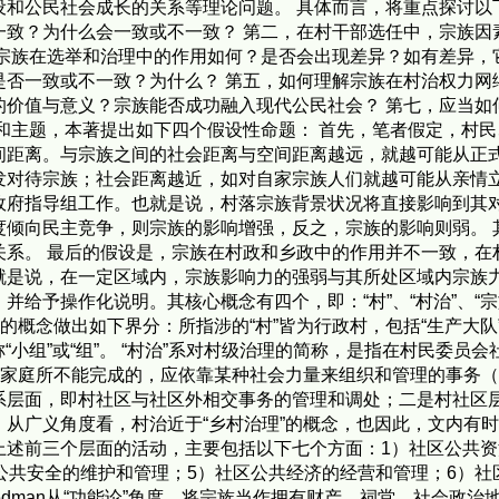
和公民社会成长的关系等理论问题。 具体而言，将重点探讨以
一致？为什么会一致或不一致？ 第二，在村干部选任中，宗族因
宗族在选举和治理中的作用如何？是否会出现差异？如有差异，
否一致或不一致？为什么？ 第五，如何理解宗族在村治权力网
的价值与意义？宗族能否成功融入现代公民社会？ 第七，应当如
和主题，本著提出如下四个假设性命题： 首先，笔者假定，村
间距离。与宗族之间的社会距离与空间距离越远，就越可能从正
发对待宗族；社会距离越近，如对自家宗族人们就越可能从亲情立
政府指导组工作。也就是说，村落宗族背景状况将直接影响到其
度倾向民主竞争，则宗族的影响增强，反之，宗族的影响则弱。 
关系。 最后的假设是，宗族在村政和乡政中的作用并不一致，在
就是说，在一定区域内，宗族影响力的强弱与其所处区域内宗族
给予操作化说明。其核心概念有四个，即：“村”、“村治”、“宗族
的概念做出如下界分：所指涉的“村”皆为行政村，包括“生产大队”
称“小组”或“组”。 “村治”系对村级治理的简称，是指在村民委
户家庭所不能完成的，应依靠某种社会力量来组织和管理的事务（
系层面，即村社区与社区外相交事务的管理和调处；二是村社区
从广义角度看，村治近于“乡村治理”的概念，也因此，文内有
上述前三个层面的活动，主要包括以下七个方面：1）社区公共资
公共安全的维护和管理；5）社区公共经济的经营和管理；6）社区
edman从“功能论”角度，将宗族当作拥有财产、祠堂、社会政治地位