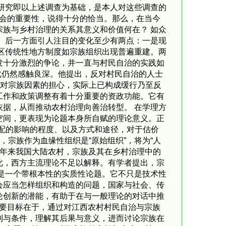
研究即以上述调查为基础，是本人对这些调查的
会的重要性，说得十分的恰当。那么，在当今
族与乡村治理的关系其意义和价值何在？ 如众
面。后一方面引人注目的变化至少有两点：一是现
地区传统性地方制度如宗族组织出现普遍重建。两
发十分激烈的争论，并一直与村民自治的实践如
此仍然感触良深。他提出，反对村民自治的人士
，对宗族因素的担心，实际上已构成缓行乃至反
工作和政策调整有着十分重要的资政功能。它有
据，从而推动农村治理向善治转型。 在学理方
空间，更表现为论题本身所自赋的理论意义。正
配的影响的程度、以及方式和途径，对于估价
，宗族作为血缘性组织是“原始组织”，将为“人
0余年来我国大陆农村，宗族及其在乡村治理中的
此，西方主流理论不足以解释。有学者提出，宗
是一个带根本性的实质性论题。它不只是技术性
会应当怎样组织和构造的问题，国家与社会、传
论创新的潜能，有助于在与一般理论的对话中推
要目标在于，通过对江西农村村民自治与宗族
制与条件，理解其后果与意义，进而讨论宗族在