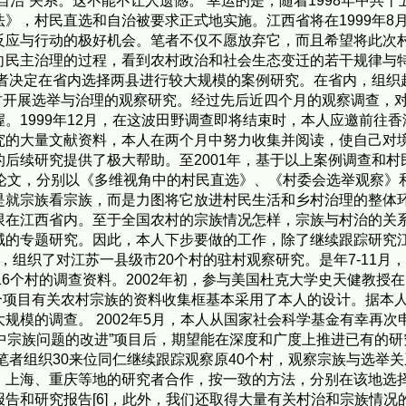
自治”关系。这不能不让人遗憾。 幸运的是，随着1998年中共
》，村民直选和自治被要求正式地实施。江西省将在1999年8
反应与行动的极好机会。笔者不仅不愿放弃它，而且希望将此次
向民主治理的过程，看到农村政治和社会生态变迁的若干规律与
者决定在省内选择两县进行较大规模的案例研究。在省内，组织
本村开展选举与治理的观察研究。经过先后近四个月的观察调查，
。1999年12月，在这波田野调查即将结束时，本人应邀前往
究的大量文献资料，本人在两个月中努力收集并阅读，使自己对
后续研究提供了极大帮助。至2001年，基于以上案例调查和
论文，分别以《多维视角中的村民直选》、《村委会选举观察》和《
是就宗族看宗族，而是力图将它放进村民生活和乡村治理的整体
限在江西省内。至于全国农村的宗族情况怎样，宗族与村治的关
域的专题研究。因此，本人下步要做的工作，除了继续跟踪研究
法，组织了对江苏一县级市20个村的驻村观察研究。是年7-11
16个村的调查资料。2002年初，参与美国杜克大学史天健教授
两个项目有关农村宗族的资料收集框基本采用了本人的设计。据本
规模的调查。 2002年5月，本人从国家社会科学基金有幸再次
理中宗族问题的改进”项目后，期望能在深度和广度上推进已有的研
笔者组织30来位同仁继续跟踪观察原40个村，观察宗族与选举关
、上海、重庆等地的研究者合作，按一致的方法，分别在该地选择
和研究报告[6]，此外，我们还取得大量有关村治和宗族情况的新