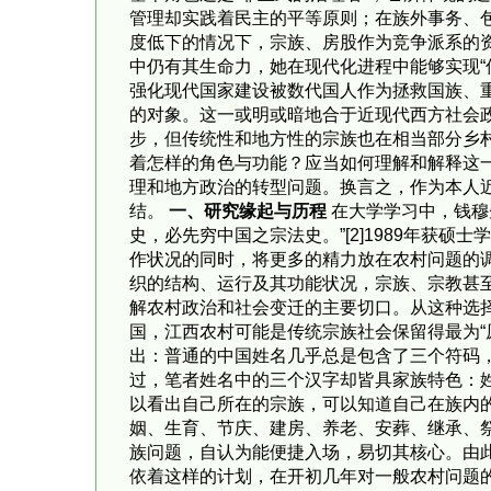
管理却实践着民主的平等原则；在族外事务、
度低下的情况下，宗族、房股作为竞争派系的
中仍有其生命力，她在现代化进程中能够实现“
强化现代国家建设被数代国人作为拯救国族、
的对象。这一或明或暗地合于近现代西方社会
步，但传统性和地方性的宗族也在相当部分乡
着怎样的角色与功能？应当如何理解和解释这
理和地方政治的转型问题。换言之，作为本人
结。
一、研究缘起与历程
在大学学习中，钱穆
史，必先穷中国之宗法史。”[2]1989年
作状况的同时，将更多的精力放在农村问题的
织的结构、运行及其功能状况，宗族、宗教甚
解农村政治和社会变迁的主要切口。从这种选
国，江西农村可能是传统宗族社会保留得最为“
出：普通的中国姓名几乎总是包含了三个符码，
过，笔者姓名中的三个汉字却皆具家族特色：
以看出自己所在的宗族，可以知道自己在族内
姻、生育、节庆、建房、养老、安葬、继承、
族问题，自认为能便捷入场，易切其核心。由
依着这样的计划，在开初几年对一般农村问题