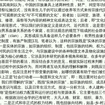
。陈其南则以为，中国的宗族兼具上述两种性质，财产、祠堂等功
祭坛施仪式，没有亲生儿子的可以通过收养等方式来传宗接代[1
“可观察的文化”与“不可观察的文化”，前者如：以祠堂、族谱
修谱、庙祭等为内容的精神文化或表达文化；后者，即“文化的文化
现形式，“所以我们的宗族定义是就古代、近代而言，这是需要明确
由男系血缘关系的各个家庭，在宗法观念的规范下组成的社会群体
群体“氏族”（clan）。其形成应当具备这样几个必要条件：有男性
度，有族产制度[13]。笔者以为，这样的宗族既是“实体的宗族”
一是实体的宗族，如宗族的组织、制度，包括宗族的结构、权力
在村民的日常生活之中。与宗族建设中的各种制度文本及物化设施
研究最为核心的概念，它涉及到本研究的基本视角和框架。在多年
基层干部的看法，而应结合多方的意见，根据实际过程来判断；不
治过程中的实际作为。而对两者互动关系的理解和解释，则既应
的影响，也应注意村干部变量的影响，如哪些因素有助于他们被
上正是“社会行动者——制度和文化方法”，即：既注重对社会
我们所理解的“宗族”，既指“实体的宗族”，如宗族的组织、成
的宗族意识与观念、以及日常生活方式。按这一分析方法，本人建构
网络”是指村治权力配置和运行的过程与资源体系，它主要包括三
力。根据政治社会学的已有研究，大凡人格、财富、组织、暴力
们。二是正式和非正式的权力结构，既包括纵向结构，如县-乡-