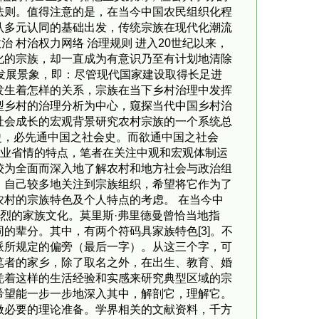
法则。值得注意的是，在当今中国农民组织化程
认多元认同的基础出发，传统宗族在现代化潮流
治 村治权力网络 治理规则 进入20世纪以来，
化的宗族，却一直成为有意识乃至有计划地清除
发展景象，即：尽管现代国家建设取得长足进
发生着怎样的关系，宗族在当下乡村治理中发挥
型乡村的治理分析为中心，窥探当代中国乡村治
社会成长的宏观背景研究农村宗族的一个系统总
史，必先通中国之社会史。而欲通中国之社会
西农业省情的特点，笔者在关注中观和宏观体制运
较为全面而深入地了解农村和地方社会与政治组
，自己较多地关注到宗族组织，希望将它作为了
村的宗族特色及个人特点的考虑。 在当今中
烈的家族文化。莫里斯·弗里德曼曾恰当地指
的辈分。其中，有两个符码具家族特色[3]。不
派所规定的偏旁（最后一字）。从这三个字，可
笔者的家乡，除了取名之外，在出生、教育、婚
凭着这样的生活经验和实感来研究典型区域的宗
希望能一步一步地深入其中，解剖它，理解它。
做必要的理论准备。学界相关的文献资料，千方