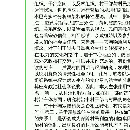
组织、干部之间，以及村组织、村干部与村民
运行状况，也包括权力运行背后的规则和逻辑
本已有多种分析框架和解释性理论。其中，影响至
法”，或黄宗智等人的“三分法”，萧风霞的“细
织、关系网络，以及诸如宗族观念、民间宗教所
包含着宗教信仰、相互感情、亲戚纽带以及参
发人们的社会责任感、荣誉感——它与物质利益
概念，对于纠正过去只重视乡村社会经济变化
在“权力的文化网络”中，居于中心地位的，依
或外来政权打交道，杜氏并未作充足的、有份量
读的村庄——后夏村的回访与跟踪研究，发现杜
以说明复杂的情景性社会[16]。 此外，笔者
组织系统中权力赖以生存的文化及合法性的分析。
其应有政治社会学色彩。因此，本人主张使用“
系： 第一，从村治过程方面，如在村干部的选
村治主体方面，研究村治中村干部与村民的角
一，村干部与宗族精英是否相互转化；村民是
何？ 第三，关于宗族影响村治的后果，将按如
的关系上，是否会成为保障村民利益的利益集
治村的体制，出现良好的村治效能与秩序？ 