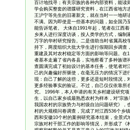
百计地找寻；有关宗族的各种内部资料，能读
学会购买整套的谱牒研究资料，在江西省地方
王沪宁等先生的旧著新文，就在当时一一地研
不满。因为即使是一些基本的问题，如全国乃
能告诉笔者。 大体自1991年起，笔者在江
乡来人进行深度访谈，按人类学的方式，编制家
万字的华村研究报告。二是借助当时省属高校学
持下，两度组织大批大学生进行假期回乡调查
重建及其对农村稳定等方面的影响等问题。在19
者基本走遍了省内各县，实地察看了多种族谱
查圆满完成了初始设计的基本任务，使笔者对
己的兴趣偏好所驱使，在毫无压力的情况下进行
现：自己了解的这些，更多还是短时段情况，
更多经验事实的验证。不过，自己仅仅依靠所
究。 1996年，本人申请的有关乡村建设研
生，以自己家乡或最熟悉农村为样本，对“宗族
我国农村的宗族势力与村级自治问题研究》，也
村的大规模问卷调查，完成了对江西536个乡
西和安徽10个村的案例研究基本结束，全景
宗族对村干部工作的影响等情况，并形成了《村