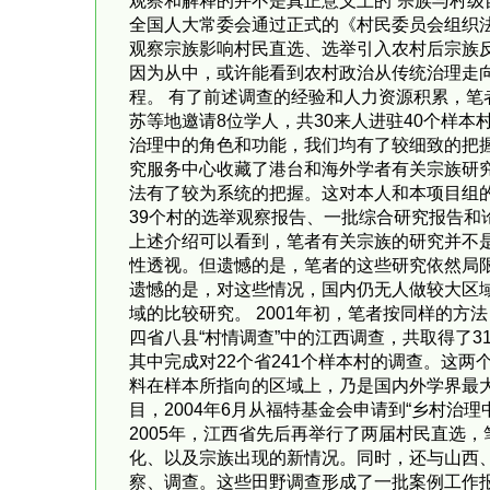
观察和解释的并不是真正意义上的“宗族与村级
全国人大常委会通过正式的《村民委员会组织法
观察宗族影响村民直选、选举引入农村后宗族
因为从中，或许能看到农村政治从传统治理走
程。 有了前述调查的经验和人力资源积累，笔
苏等地邀请8位学人，共30来人进驻40个样
治理中的角色和功能，我们均有了较细致的把握
究服务中心收藏了港台和海外学者有关宗族研
法有了较为系统的把握。这对本人和本项目组的
39个村的选举观察报告、一批综合研究报告和
上述介绍可以看到，笔者有关宗族的研究并不
性透视。但遗憾的是，笔者的这些研究依然局
遗憾的是，对这些情况，国内仍无人做较大区
域的比较研究。 2001年初，笔者按同样的方
四省八县“村情调查”中的江西调查，共取得了3
其中完成对22个省241个样本村的调查。这
料在样本所指向的区域上，乃是国内外学界最大
目，2004年6月从福特基金会申请到“乡村治
2005年，江西省先后再举行了两届村民直选，
化、以及宗族出现的新情况。同时，还与山西
察、调查。这些田野调查形成了一批案例工作报告