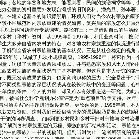
则读；各地的年鉴和地方志，能看则看；民间的族谱祠堂等等，
志办公室的资料室意外发现台湾版的旧刊资料。潘光旦、孙本著
读。在建立起基本的知识背景后，环顾人们对当今农村宗族的研
至较小区域范围内宗族重建的情况如何，复兴后的宗族怎么开展
西着手对上述问题进行专题调查。路径有三：一是借助自己的生活
乡村（华村）资料。从1995年到1997年，利用业余时间，按
生大多来自省内农村的特点，对各地农村宗族重建的状况进行摸底。
，了解到全省农村宗族重建的基本状况。三是从社会稳定的视角
95年前，试做了几次小规模调查。1995-1996年，将它作为一
祠堂，访谈了大量宗族首领和族民，并与熟悉宗族和风土人情的
江西农村宗族的全面状况有了基本把握。但这只是本人研究的第一
，既无发表成果的压力，也无竞聘职称的压力，完全是出于“了
对不同类型宗族的深层状况或其在较长时段中的变迁等问题，心
在单位的条件、个人的力量，却又难以有效推进这一研究。为此
究项目，被省社会科学规划办公室评定为“重点项目”给予支持。次
与村治关系”的主题进行深度调查。更欣喜的是，1998年初，
获立项资助。这对我们已经启动研究的课题组乃是极大的鼓励和推
镇干部的问卷调查，了解到更多村民和乡村干部对宗族与乡村治理的
式地了解到各村宗族重建的历程、宗族的内部结构和活动、宗族在
治中的宗族》一书的初稿[4]。但到当时为止，笔者所研究的案