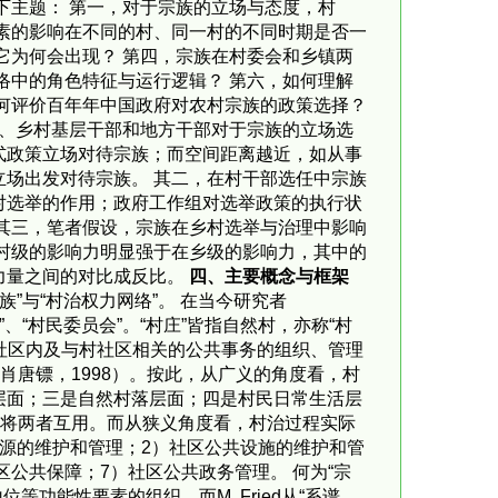
下主题： 第一，对于宗族的立场与态度，村
素的影响在不同的村、同一村的不同时期是否一
它为何会出现？ 第四，宗族在村委会和乡镇两
络中的角色特征与运行逻辑？ 第六，如何理解
何评价百年年中国政府对农村宗族的政策选择？
民、乡村基层干部和地方干部对于宗族的立场选
式政策立场对待宗族；而空间距离越近，如从事
场出发对待宗族。 其二，在村干部选任中宗族
对选举的作用；政府工作组对选举政策的执行状
其三，笔者假设，宗族在乡村选举与治理中影响
村级的影响力明显强于在乡级的影响力，其中的
力量之间的对比成反比。
四、主要概念与框架
”与“村治权力网络”。 在当今研究者
、“村民委员会”。“村庄”皆指自然村，亦称“村
员会社区内及与村社区相关的公共事务的组织、管理
肖唐镖，1998）。按此，从广义的角度看，村
层面；三是自然村落层面；四是村民日常生活层
时将两者互用。而从狭义角度看，村治过程实际
源的维护和管理；2）社区公共设施的维护和管
公共保障；7）社区公共政务管理。 何为“宗
等功能性要素的组织。而M. Fried从“系谱