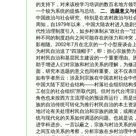
的支持下，对来该校学习培训的数百名地方领
一个较为系统的提炼与总结。
二、选题意义与
中国政治与社会研究、特别是在农村政治与社
周知，自1979年以来，中国大陆农村进入急
代性治理制度引入，如乡村体制从“政社合一”
种不同的制度趋向之间可能存在的张力和冲突
影相随。2002年7月在北京的一个小型座谈
为村民自治送了“四顶帽子”，即：担心宗族势
对村民自治和基层民主建设的一个重要理由。
助于增进人们对宗族和村治关系的理解，为修
面，研究本选题的意义也同样重要。这不仅表
如有学者所云：涉及到宗族在中国农村社会中
中国大陆下层社会结构——村落社会组织结构变革
工创立的社会组织”所取代[8]。但对当代台湾
角色也未按西方主流理论的预设而运行，而是
族的自治传统可转化为推行村民自治的本土资
地讨论有关处理村民自治和宗族的政策，或阐
统与现代化的关系如何调适的问题。也就是说
进学科进步。一言以蔽之，宗族与村治关系的
之间互动关系的考察，分析宗族在乡村治理中