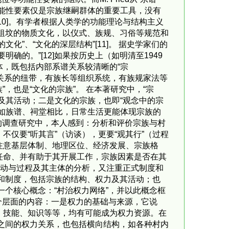
能性要素仅是宗族继嗣群体的重要工具，没有
0]。有学者根据人类学的功能理论与结构主义
、祖坟的物质文化，以仪式、族规、习俗等规范和
”、“文化的深层结构”[11]。 据史学家们的
的。”[12]如果按历史上（如明清至1949
，既包括内部系谱关系较清晰的“宗
血缘关系的纽带，有族长等组织系统，有族规家法等
，也是“文化的宗族”。 在本著研究中，“宗
及其活动；二是文化的宗族，也即“观念中的宗
如族谱、祠堂相比，日常生活更能体现宗族的
的调查研究中，本人感到：分析和评价宗族与村
仅要“听其言”（访谈），更要“观其行”（过程
注意基层体制、地理区位、经济发展、宗族格
任命、并有助于其开展工作，宗族因素是否在其
行动与过程及其主体的分析，又注重正式制度和
员和制度，包括宗族的结构、权力及其活动；也
一个核心概念：“村治权力网络”，并以此概念框
个层面的内容：一是权力的基础与来源，它说
、技能、知识等等，均有可能成为权力资源。在
村之间的权力关系，也包括横向结构，如各种村内