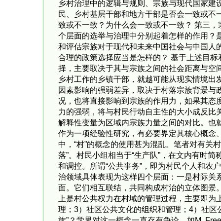
乡村治理中的逻辑与规则、宗族与现代国家建设
民、乡村基层干部和地方干部是否会一致或不
致或不一致？为什么会一致或不一致？ 第三，
个层面的选举与治理中分别起着怎样的作用？是
和评估宗族对于现代和未来中国社会与中国人
合理的政策选择应当是怎样的？ 基于上述目标
择，主要取决于其与宗族之间的社会距离与空
乡村工作的乡镇干部，就越可能从现实情境出
因素影响的强弱差异，取决于村落宗族背景与
况，也将直接影响到宗族的作用力，如果其态
力的强弱，将与村民行动自主性的大小成反比
解释性变量为区域内宗族力量之间的对比。也
作为一项经验性研究，有必要界定其核心概念、并
中，“村”的概念的使用甚为混乱。笔者对有关村
落”。村民小组相当于“生产队”，在文内有时简
和调控。所谓“公共事务”，即为村民个人和农
治领域具体表现为这样四个层面：一是村际关
面。它们相互联结，共同构成村治的立体图景。
上是村公共权力在村域的管理过程，主要即为
理；3）社区公共文化的组织和管理；4）社区
族”？学界对这一概念一直存有争论。如M. Fre