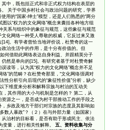
，其中，既包括正式和非正式权力结构在表层的
。 关于中国乡村社会与政治问题的研究，学界
用的“国家-绅士”模型，还是人们熟悉的“两分
，试图以“权力的文化网络”概念来囊括各种地方组
各种关系与组织中的象征与规范，这些象征与规范
予文化网络一种受人尊敬的权威，它反过来又激
14]。有学者曾恰当地评价说，杜赞奇的这一
会政治生活中的作用，是十分有价值的。但
民如何借助此网络表达自身利益、并跟精英分子
然是单向的[15]。有研究者基于对杜赞奇解
误读等，认为其“权力的文化网络”概念并不足
网络”的范畴？在杜赞奇那里，“文化网络强调对
合法性分析引向后现代的“象征性价值”分析，缺少
从以下维度来分析和解释宗族与村治的互动关
在，其作用的大小与机制是怎样的？ 第二，从
的资源之一，是否成为村干部推动工作的手段之
外，乡政及地方干部们对宗族的态度及其影响如
多数人暴政”？（２）在与外部力量（如国家）
）从治村的目标看，是否有助于形成民主、依法
为变量，进行相关性解释。
五、资料收集与分