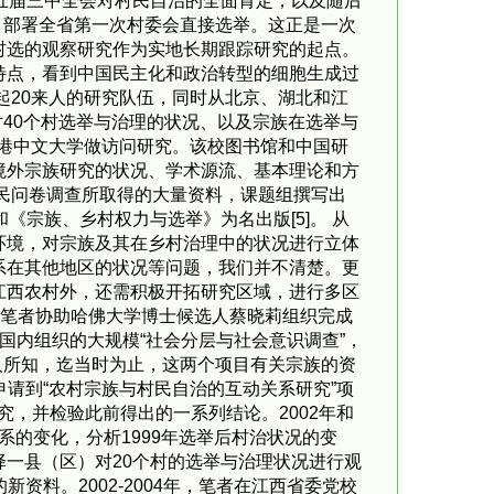
十五届三中全会对村民自治的全面肯定，以及随后
月部署全省第一次村委会直接选举。这正是一次
村选的观察研究作为实地长期跟踪研究的起点。
特点，看到中国民主化和政治转型的细胞生成过
起20来人的研究队伍，同时从北京、湖北和江
对40个村选举与治理的状况、以及宗族在选举与
香港中文大学做访问研究。该校图书馆和中国研
境外宗族研究的状况、学术源流、基本理论和方
村民问卷调查所取得的大量资料，课题组撰写出
宗族、乡村权力与选举》为名出版[5]。 从
环境，对宗族及其在乡村治理中的状况进行立体
系在其他地区的状况等问题，我们并不清楚。更
江西农村外，还需积极开拓研究区域，进行多区
月，笔者协助哈佛大学博士候选人蔡晓莉组织完成
在国内组织的大规模“社会分层与社会意识调查”，
人所知，迄当时为止，这两个项目有关宗族的资
申请到“农村宗族与村民自治的互动关系研究”项
究，并检验此前得出的一系列结论。2002年和
系的变化，分析1999年选举后村治状况的变
一县（区）对20个村的选举与治理状况进行观
资料。2002-2004年，笔者在江西省委党校