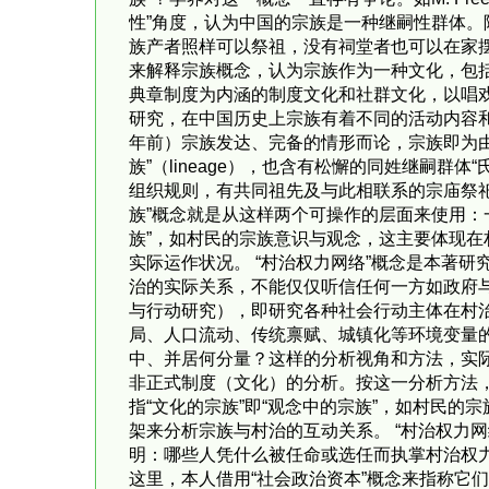
性”角度，认为中国的宗族是一种继嗣性群体
族产者照样可以祭祖，没有祠堂者也可以在家摆
来解释宗族概念，认为宗族作为一种文化，包括
典章制度为内涵的制度文化和社群文化，以唱戏、
研究，在中国历史上宗族有着不同的活动内容和表
年前）宗族发达、完备的情形而论，宗族即为
族”（lineage），也含有松懈的同姓继嗣
组织规则，有共同祖先及与此相联系的宗庙祭祀制
族”概念就是从这样两个可操作的层面来使用：
族”，如村民的宗族意识与观念，这主要体现
实际运作状况。 “村治权力网络”概念是本著
治的实际关系，不能仅仅听信任何一方如政府与
与行动研究），即研究各种社会行动主体在村
局、人口流动、传统禀赋、城镇化等环境变量
中、并居何分量？这样的分析视角和方法，实际
非正式制度（文化）的分析。按这一分析方法，
指“文化的宗族”即“观念中的宗族”，如村民
架来分析宗族与村治的互动关系。 “村治权力
明：哪些人凭什么被任命或选任而执掌村治权
这里，本人借用“社会政治资本”概念来指称它