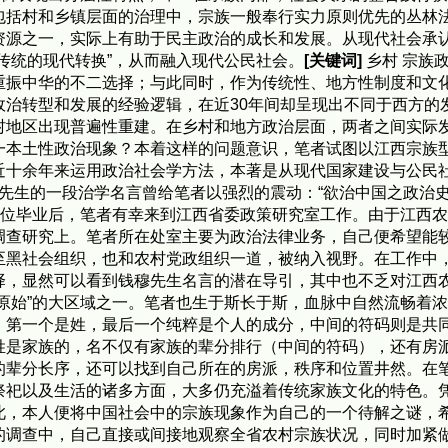
包括村和乡镇层面的治理中，宗族一般奉行实力原则优先的丛林
资源之一，实际上有助于民主政治的成长和发展。从现代社会承
传统的现代转换”，从而融入现代公民社会。
[关键词]
乡村 宗族政
重振中华的不二选择；与此同时，作为传统性、地方性制度和文
政治转型和发展的经验逻辑，在近30年间却呈现出不同于西方的
村地区出现普遍性重建。在乡村和地方政治层面，两者之间实际
一本土性政治现象？本着这样的问题意识，笔者试图以江西宗族
近十余年来运用政治社会学方法，本著是从现代国家建设与公民
先生的一段治学名言曾给笔者以强烈的震动：“欲治中国之政治
获硕士学位毕业后，笔者有幸来到江西省委政策研究室工作。由于江
调查研究上。笔者所在处室主要为政治法律业务，自己便希望能
至黑社会组织，也和农村党政组织一道，被纳入视野。在工作中
择，显然可以看到钱穆先生名言的潜在导引，其中也不乏对江西农
原始”的大区域之一。笔者也生于斯长于斯，血脉中自然流畅着浓
第一个是姓，最后一个纯粹是个人的成分，中间的符码则是共同
姓是家族的，名不仅有家族的辈分排行（中间的符码），还有房
的辈分长序，还可以找到自己所在的房派，秩序和位置井然。在
祭祀以及生活的诸多方面，大多仍充溢着传统家族文化的特色。
此，本人便将中国社会中的宗族现象作为自己的一个待解之谜，
的调查中，自己直接或间接地观察全省农村宗族状况，同时加紧