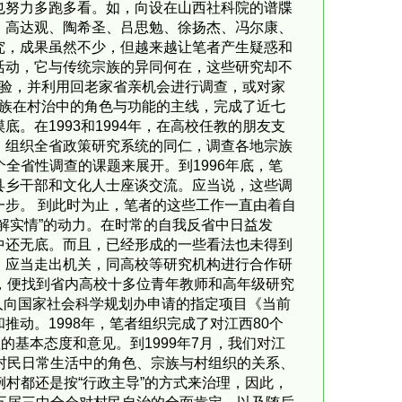
也努力多跑多看。如，向设在山西社科院的谱牒
、高达观、陶希圣、吕思勉、徐扬杰、冯尔康、
究，成果虽然不少，但越来越让笔者产生疑惑和
活动，它与传统宗族的异同何在，这些研究却不
经验，并利用回老家省亲机会进行调查，或对家
宗族在村治中的角色与功能的主线，完成了近七
在1993和1994年，在高校任教的朋友支
，组织全省政策研究系统的同仁，调查各地宗族
个全省性调查的课题来展开。到1996年底，笔
县乡干部和文化人士座谈交流。应当说，这些调
步。 到此时为止，笔者的这些工作一直由着自
解实情”的动力。在时常的自我反省中日益发
中还无底。而且，已经形成的一些看法也未得到
，应当走出机关，同高校等研究机构进行合作研
年，便找到省内高校十多位青年教师和高年级研究
本人向国家社会科学规划办申请的指定项目《当前
动。1998年，笔者组织完成了对江西80个
基本态度和意见。到1999年7月，我们对江
村民日常生活中的角色、宗族与村组织的关系、
例村都还是按“行政主导”的方式来治理，因此，