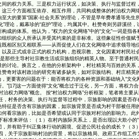
之间的权力关系。三是权力运行状况，如决策、执行与监督过程
。这三个方面相互依存、相互作用，共同构成整体的村治权力网络
大的要算“国家-社会关系”的理论，不管是早年费孝通等先生所使
胞化”理论，戴幕珍的“庇护”理论，均属其中。杜赞奇则另辟溪径
构成的体系。他认为，“权力的文化网络”中的“文化”一词是指
加组织的众人所承认并受其约束的是非标准。这些象征性价值赋
既相区别又相联系——从而促使人们在文化网络中追求领导地位[
，以及正式或非正式的权力机构，忽视宗教、文化因素对村民社
旧是那些主导村社宗教生活或宗族组织的精英人物。至于普通村
的讨论。换言之，在他的分析架构中，村社精英与百姓的关系，仍
赞奇对该村政治的研究有诸多缺失，如对宗族结构、村庄精英的
以为，更要害的问题在于：能否将权力的各种资源和基础纳入“文化
”[17]这一方面使得“文化”概念过于泛化，另一方面，将权力
村治权力网络”概念。 按“村治权力网络”分析框架，笔者将主要
任，村务的决策、执行与监督等过程中，宗族影响的因素是否存
色特征是否含有宗族的因素，如宗族背景是否成为村干部被任用
如何看宗族的，比如是否希望或认同于宗族对村治的影响力。此
下标准来评估：（１）在村内族际关系上，是否出现以大欺小的“
团，并有助于纠正集体行动的困境、促进公民社会的成长？（３
第四，关于宗族影响村治的背景，将以宗族格局、政府工作组工作