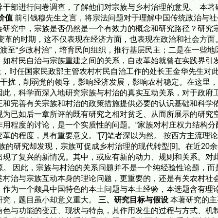
导干部进行问卷调查，了解他们对宗族与乡村治理的意见。 本著
价值
前引钱穆先生之言，将宗法问题对于理解中国传统政治与社
会研究中，宗族是否仍然是一个有效力的概念和研究路径？研究宗
剧变革的时期，这不仅表现在经济方面，也表现在政治和社会方
过渡至“乡政村治”，培育民间组织，推行基层民主；二是在一些
，如村民自治与宗族重建之间的关系，自改革始就曾在实践界引
会上，时任国家民政部主管农村村民自治工作的处长王金华先生对
力干扰，削弱党的领导，影响经济发展，影响农村稳定。在这里
因此，科学而深入地研究宗族与村治的真实互动关系，对于政府
正和完善有关宗族和村治的政策措施提供必要的认识基础和科学依
现为已如后一章所评的既有研究之相对贫乏、从而所展示的研究
作用程度的讨论，是一个实质性的问题。“家族对村庄权力结构分
的程度，具有重要意义。”[7]笔者深以为然。 按西方主流理论
宗族的研究却发现，宗族可促成乡村治理的现代转型[9]。在近2
出现了复兴的新情况。其中，或应有新的动力、规则和关系。对
源。 因此，宗族与村治的关系问题并不是一个纯经验性论题，而
述村治与宗族互动本身的理论问题，更重要的，还是有关农村社
，作为一个颇具中国特色的本土问题与本土经验，本选题含有理
研究，题目虽小却意义重大。
三、研究目标与假设
本著研究的主
角色与功能的变迁、现状与特点，其作用发生的过程与方式、机