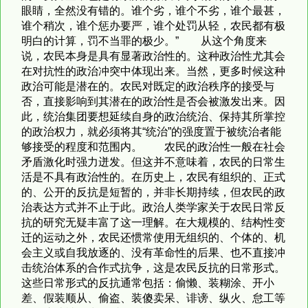
眼睛，全然没有错的。谁个劣，谁个不劣，谁个最甚，
谁个稍次，谁个惩办要严，谁个处罚从轻，农民都有极
明白的计算，罚不当罪的极少。” 从这个角度来
说，农民本身是具有显著政治性的。这种政治性尤其会
在对抗性的政治冲突中体现出来。当然，更多时候这种
政治可能是潜在的。农民对既定的政治秩序的接受与
否，直接影响到其潜在的政治性是否会被激发出来。因
此，统治集团要想延续自身的政治统治、保持其所掌控
的政治权力，就必须将其“统治”的强度置于被统治者能
够接受的程度和范围内。 农民的政治性一般在社会
矛盾激化时强力迸发。但这并不意味着，农民的日常生
活是不具有政治性的。在历史上，农民有组织的、正式
的、公开的反抗是短暂的，并非长期持续，但农民的政
治表达方式并不止于此。政治人类学家关于农民日常反
抗的研究无疑丰富了这一理解。在大规模的、结构性变
迁的运动之外，农民还惯常使用无组织的、个体的、机
会主义或自我放逐的、没有革命性的后果、也不直接冲
击统治体系的合作式抗争，这是农民反抗的日常形式。
这些日常形式的反抗通常包括：偷懒、装糊涂、开小
差、假装顺从、偷盗、装傻卖呆、诽谤、纵火、怠工等