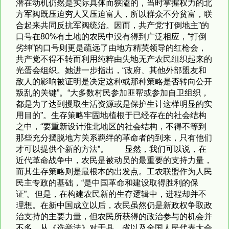
潜在动机仍然是实际具体而狭隘的，当时掌握权力的北
方军阀既压迫穷人又压迫富人，所以群众不分贫富，联
合起来共同反抗军阀统治。因而，共产党“打倒地主”的
口号在80%有土地的农民中没有得到广泛相应，“打倒
劣绅”的口号则更是疏远了由地方精英领导的红枪会，
共产党不得不转而利用纯粹由失地无产农民组织起来的
光蛋会组织。她进一步指出，“政府、其他外部盟友和
敌人的影响被证明是决定这种或那种策略是否转向公开
叛乱的关键”。“大多数村民参加匪帮或参加自卫组织，
都是为了达到攫取生活资源或是保护生计这样明显的实
用目的”。生存策略牢固地植根于已经存在的社会结构
之中，“要重新设计淮北地区的社会结构，不得不等到
那些充分摆脱地方关系羁绊的革命者的到来，只有他们
才可以提供个新的方法”。 显然，我们可以说，在
近代革命战争中，农民是被动员的最重要的支持力量，
而其生存策略则是最根本的出发点。工农联盟作为人民
民主专政的基础，“是中国革命和建设取得胜利的保
证”。但是，在构建农民新的生存逻辑中，进程却并不
理想。在新中国成立以后，农民虽然仍是新政权争取政
治支持的主要力量，但农民所获得的政治参与的机会并
不多。从《选举法》对于县、省以及全国人民代表大会