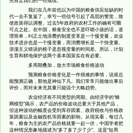
先肯定我们的一些成绩。
我们在几年前也以为中国的粮食供应短缺的时
代一去不复返了，幸亏一些信号引起了高层的警觉，致
使政策得以调整。过去5年政府的农村工作的确有可圈
可点之处。在中国，粮食安全也不是吓唬小孩的话，道
理简单，纠正土地浪费的制度变革是一个慢变量，农业
技术进步也是一个慢变量，而消费增长是一个快变量。
浪漫主义错误的根子是忽视变量的时间差。所以，计划
生育和耕地保护这两个基本国策实在有必要。
多周期叠加，放大市场粮食价格波动
预测粮食价格变化是一件很难的事情，说谁总
能预测正确，那他是神仙下凡。我们常常只能做出事后
评价，而对未来充其量只能说个大略趋势。
农业经济有不同类型的周期。由经济学的“蛛
网模型”揭示，农产品的价格波动总要大于其他产品，
但这种波动的幅度会受到库存因素、政府税收与价格政
策因素以及金融投机等因素的影响。从现实看，每过几
年，粮食为主的农产品价格就要一起一伏，中国学者把
这种情况形象地描述为“多了多了少了少”。这是“短周