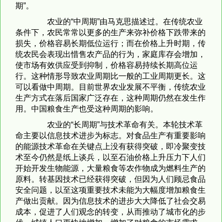
期”。
农业的“中周期”由马克思描述过。在传统农业
条件下，农民常常以更多的生产来弥补价格下跌带来的
损失，价格容易长期低位运行；而在价格上升时期，传
统农民会表现出惜售农产品的行为，家庭库存会增加，
使市场有效供应受到抑制，价格容易持续长期高位运
行。这种情形导致农业周期比一般的工业周期更长。这
可以看做中周期。目前世界农业发展不平衡，传统农业
生产方式在落后国家广泛存在，这种周期仍然在发生作
用。中国粮食生产也受这种周期的影响。
农业的“长周期”与技术革命有关。本轮技术革
命主要以信息技术进步为标志。对食品生产有重要影响
的能源技术革命在关键点上没有获得突破，即冷聚变技
术至今仍然是纸上谈兵，以至石油价格上升压力下人们
开始开发生物能源，大量粮食等农作物成为燃料生产的
原料。转基因技术已经获得突破，但因为人们顾忌食品
安全问题，以至这项重要技术未能为大幅度增加粮食生
产做出贡献。因为信息技术的进步大大降低了社会交易
成本，促进了人们观念的转变，从而推动了城市化的步