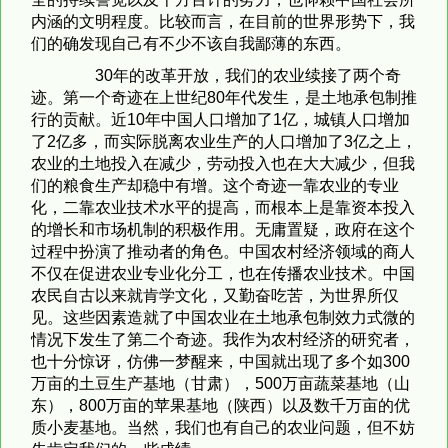
内涵的文明程度。比较而言，在目前的世界形势下，我
们的确发现自己有不少不该自我鄙薄的东西。
30年的改革开放，我们的农业续接了两个奇
迹。第一个奇迹在上世纪80年代发生，是土地承包制推
行的贡献。近10年中国人口增加了1亿，城镇人口增加
了2亿多，而实际脱离农业生产的人口增加了3亿之上，
农业的土地投入在减少，劳动投入也在大大减少，但我
们的粮食生产却稳中有增。这个奇迹一靠农业的专业
化，二靠农业技术水平的提高，而根本上是靠资本投入
的增长和市场机制的积极作用。无庸置疑，政府在这个
过程中扮演了推动者的角色。中国农村经济领域的商人
不仅在促进农业专业化分工，也在传播农业技术。中国
农民自古以来就肯学文化，又勤奋吃苦，为世界所仅
见。这些因素造就了中国农业在土地承包制效力式微的
情况下发生了第二个奇迹。我作为农村经济的研究者，
也十分惊讶，仿佛一梦醒来，中国就出现了多个如300
万亩的土豆生产基地（甘肃），500万亩蔬菜基地（山
东），800万亩的苹果基地（陕西）以及数千万亩的优
质小麦基地。当然，我们也有自己的农业问题，但不妨