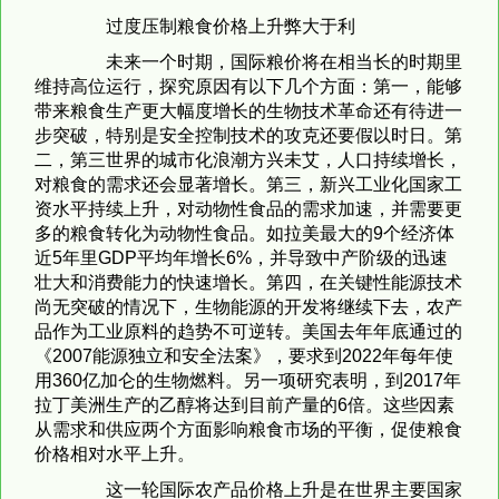
过度压制粮食价格上升弊大于利
未来一个时期，国际粮价将在相当长的时期里
维持高位运行，探究原因有以下几个方面：第一，能够
带来粮食生产更大幅度增长的生物技术革命还有待进一
步突破，特别是安全控制技术的攻克还要假以时日。第
二，第三世界的城市化浪潮方兴未艾，人口持续增长，
对粮食的需求还会显著增长。第三，新兴工业化国家工
资水平持续上升，对动物性食品的需求加速，并需要更
多的粮食转化为动物性食品。如拉美最大的9个经济体
近5年里GDP平均年增长6%，并导致中产阶级的迅速
壮大和消费能力的快速增长。第四，在关键性能源技术
尚无突破的情况下，生物能源的开发将继续下去，农产
品作为工业原料的趋势不可逆转。美国去年年底通过的
《2007能源独立和安全法案》，要求到2022年每年使
用360亿加仑的生物燃料。另一项研究表明，到2017年
拉丁美洲生产的乙醇将达到目前产量的6倍。这些因素
从需求和供应两个方面影响粮食市场的平衡，促使粮食
价格相对水平上升。
这一轮国际农产品价格上升是在世界主要国家