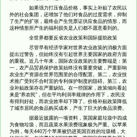
如果强力打压食品价格，事实上补贴了农民以
外的社会集团，还增加了他们对食品的过度需求，抑制
了生产的扩张，最终会产生凭票证供应食品的情形，而
这种情形所产生的福利损失是人们都不愿意看到的。
全世界都要反省农业政策和国际援助政策
尽管早有经济学家对世界农业政策的消极方面
提出过警告，但始终没有引起世界主要国家的政府方面
的重视。近几十年来，国际农业政策的主要弊端是：第
一，农产品贸易保护政策始终没有重要突破，严重影响
农业生产资源在世界范围里的合理配置。第二，农业技
术推广受到不合时宜的专利保护制度的阻碍。第三，农
业补贴政策存在严重缺陷。在一些国家，政策倾向看起
来是“养农民”，但在平均利润率规律的作用下，农民没
有得到好处，而农业效率却下降了。价格补贴政策降低
了城市居民的食品购买成本，产生了巨大的食品浪费。
据最近披露的一项资料，英国家庭垃圾中四成
为食物垃圾，而且蔬菜水果浪费现象极为严重。以苹果
为例，每天440万个苹果被扔进英国百姓的垃圾桶，大