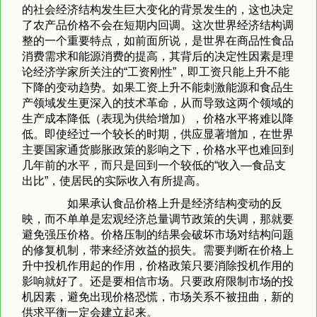
的社会经济结构发生巨大变化的背景发生的，这也决定
了农产品价格不会在短期内回调。这次世界经济结构调
整的一个重要特点，如前面所说，是世界在商品性食品
消费需求和能源消费的提高，其背后的决定性因素是理
论经济学家所关注的“工资刚性”，即工资只能上升不能
下降的变动趋势。如果工资上升不能刺激能源和食品生
产领域发生更深入的技术革命，从而导致这两个领域的
生产成本降低（表现为供给增加），价格水平将难以降
低。即使经过一个较长的时期，供应显著增加，在世界
主要国家通货膨胀政策的影响之下，价格水平也难回到
几年前的水平，而只是回到一个较低的“收入—食品支
出比”，使居民的实际收入有所提高。
如果承认食品价格上升是经济结构变动的反
映，而不单单是宏观经济总量调节政策的失调，那就要
避免强压价格。价格压制的结果会破坏市场对结构问题
的修复机制，带来经济效益的损失。需要判断在价格上
升中投机作用起的作用，价格政策只要消除投机作用的
影响就好了。还是要相信市场。只要政府限制市场的投
机因素，避免出现价格恐慌，市场关系不被扭曲，新的
供求平衡一定会建立起来。