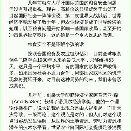
几年前就有人呼吁国际范围的粮食安全问题，
但没有引起重视。现在，高粮价这只猛虎终于出笼了，
引起国际社会一阵阵惊恐。第二次世界大战以后，世界
经济平稳发展了数十年，但农业经济竟成了世界经济的
短腿，以至粮食问题开始影响一些国家政局，甚至开始
冲击世界经济秩序。这的确是一个令人反思的教训。
粮食安全不是吓唬小孩的话
按联合国粮食及农业组织估计，目前全球粮食
储备已降至自1980年以来的最低水平，只够维持53
天。这只是一个平均水平，有的国家的形势要严峻得
多。如果国际社会不通力合作，局部国家或地区的饥荒
现象将蔓延开来。对目前这种局势的到来，我们未曾形
成共识。
几年前，剑桥大学印裔经济学家阿马蒂亚·森
（AmartyaSen）获得了诺贝尔经济学奖，他的一个理
论传播很广，说大饥荒的出现总是由人祸引起，而非天
灾导致。一般而论，这个观点是对的，但人们对这个观
点很容易发生误解。从世界的土地资源、劳动力资源和
潜在的技术水平看，世界农业向国际社会提供足够消费