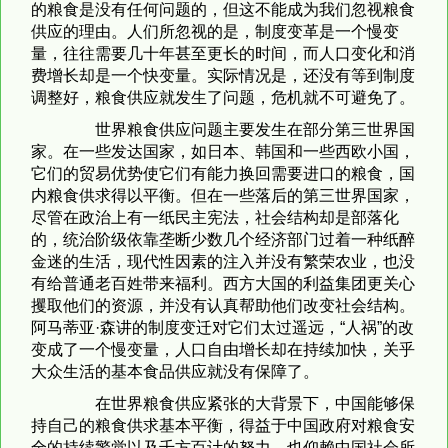
的粮食是没有任何问题的，但这不能成为我们忽视粮食
供应的理由。人们所忽视的是，制度变革是一个慢变
量，往往需要几十年甚至更长的时间，而人口变化和消
费增长却是一个快变量。实际情况是，还没有等到制度
调整好，粮食供应就发生了问题，危机就不可避免了。
世界粮食供应问题主要发生在部分第三世界国
家。在一些发达国家，如日本、韩国和一些西欧小国，
它们的贸易优势使它们有能力换回需要进口的粮食，国
内粮食供求得以平衡。但在一些落后的第三世界国家，
尽管在政治上有一纸民主宪法，社会结构却是部落化
的，统治阶级依靠垄断少数几个经济部门过着一种纸醉
金迷的生活，现代性因素的注入并没有繁荣农业，也没
有给普通老百姓带来福利。西方大国的利益集团更关心
攫取他们的资源，并没有认真帮助他们改变社会结构。
阿马蒂亚·森讲的制度变迁对它们太过遥远，“人祸”的改
变成了一个慢变量，人口自由增长却在持续加快，关乎
大众生活的基本食品供应就没有保障了。
在世界粮食供应紧张的大背景下，中国能够保
持自己的粮食供求基本平衡，得益于中国政府对粮食安
全的持续警觉以及千方百计的努力，也仰赖中国社会所