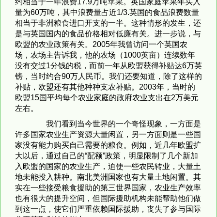
约相当于一年浪费17.9万吨苹果。英国家庭苹果年买入
量为60万吨，其中浪费量占近1/3.英国的食品浪费数量
相当于非洲粮食进口开支的一半。这种情形的发生，还
是与英国国内的食品价格相对低廉有关。进一步说，与
欧盟的农业政策有关。2005年我曾访问一个英国农
场，农场主告诉我，他的农场（1000英亩）连续数年
没有交过1分钱的税，而前一年从欧盟获得补贴达6万英
镑，当时约合90万人民币。我们还要知道，除了这样的
补贴，欧盟还有其他种种支农补贴。2003年，当时的
欧盟15国平均每个农业家庭的政府农业支出在2万美元
左右。
我们看到当今世界的一个奇怪现象，一方面是
许多国家农业生产资源大量闲置，另一方面则是一些国
家没有能力购买自己需要的粮食。例如，近几年欧盟扩
大以后，通过自己的“配额”政策，明显限制了几个新加
入欧盟的国家的农业生产，迫使一些农民转业，大量土
地未能投入耕种。南北美洲国家也有大量土地闲置。其
实在一些接受粮食援助的第三世界国家，农业生产效率
也有很大的提升空间，但国际援助机构未能帮助他们做
到这一点，使它们严重依赖国际援助，丧失了参与国际