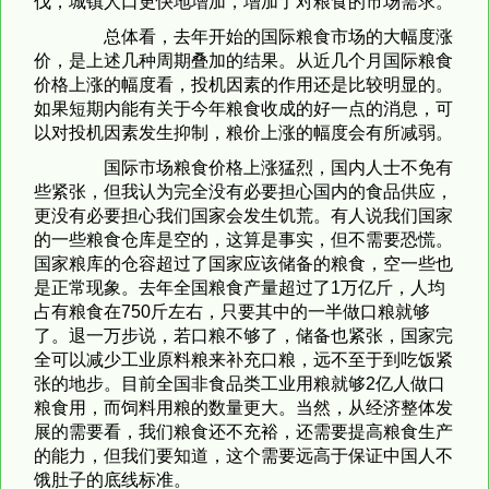
伐，城镇人口更快地增加，增加了对粮食的市场需求。
总体看，去年开始的国际粮食市场的大幅度涨
价，是上述几种周期叠加的结果。从近几个月国际粮食
价格上涨的幅度看，投机因素的作用还是比较明显的。
如果短期内能有关于今年粮食收成的好一点的消息，可
以对投机因素发生抑制，粮价上涨的幅度会有所减弱。
国际市场粮食价格上涨猛烈，国内人士不免有
些紧张，但我认为完全没有必要担心国内的食品供应，
更没有必要担心我们国家会发生饥荒。有人说我们国家
的一些粮食仓库是空的，这算是事实，但不需要恐慌。
国家粮库的仓容超过了国家应该储备的粮食，空一些也
是正常现象。去年全国粮食产量超过了1万亿斤，人均
占有粮食在750斤左右，只要其中的一半做口粮就够
了。退一万步说，若口粮不够了，储备也紧张，国家完
全可以减少工业原料粮来补充口粮，远不至于到吃饭紧
张的地步。目前全国非食品类工业用粮就够2亿人做口
粮食用，而饲料用粮的数量更大。当然，从经济整体发
展的需要看，我们粮食还不充裕，还需要提高粮食生产
的能力，但我们要知道，这个需要远高于保证中国人不
饿肚子的底线标准。