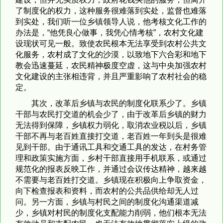
了制度化的权力，这种服务很难落到实处，监督也难落
到实处，我们听一位乡镇领导人说，他考核文化工作的
办法是，“他凭良心做事，我凭心情考核”，农村文化建
设现状可见一般。致使农民根本无法享受到农村公共文
化服务，农村成了文化的沙漠，以致地下六合彩和地下
教会迅速蔓延，农民精神极度空虚，这与中央加强农村
文化建设的主张相违背，并且严重影响了农村社会的稳
定。
其次，改革后乡镇与农民的制度化联系少了。乡镇
干部与农民打交道的机会少了，由于改革后乡镇的财力
无法得到保障，乡镇权力弱化，取消农业税以后，乡镇
干部不再与老百姓直接打交道，老百姓一年到头是很难
见到干部。由于通讯工具和交通工具的发达，在村务管
理和政策实施方面，乡村干部直接用手机联系，或通过
规范化的报表反映工作，并通过会议传达精神，越来越
不需要与老百姓打交道。乡镇现在积极向上争取资金，
向下检查报表和资料，而农村的公共品供给却无人过
问。另一方面，乡镇与村民之间的制度化沟通渠道减
少，乡镇对村民的制度化支配能力削弱，他们根本无法