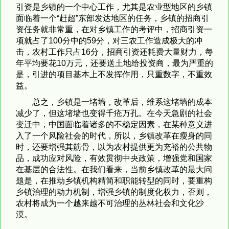
引资是乡镇的一个中心工作，尤其是农业型地区的乡镇
面临着一个“赶超”东部发达地区的任务，乡镇的招商引
资任务就非常重，在对乡镇工作的考评中，招商引资一
项就占了100分中的59分，对三农工作造成极大的冲
击，农村工作只占16分，招商引资还耗费大量财力，每
年平均要花10万元，还要送土地给投资商，最为严重的
是，引进的项目基本上不发挥作用，只重数字，不重效
益。
总之，乡镇是一堵墙，改革后，维系这堵墙的成本
减少了，但这堵墙也变得千疮万孔。在今天急剧的社会
变迁中，中国面临着诸多的不稳定因素，在某种意义进
入了一个风险社会的时代，所以，乡镇改革在瘦身的同
时，还要增强其筋骨，以为农村提供更为充裕的公共物
品，成功应对风险，有效贯彻中央政策，增强党和国家
在基层的合法性。在我们看来，当前乡镇改革的最大问
题是，在推动乡镇机构精简和职能转型的同时，要重构
乡镇治理的动力机制，增强乡镇的制度化权力，否则，
农村将成为一个越来越不可治理的丛林社会和文化沙
漠。