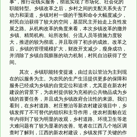
事”，推行花钱买服务，彻底实现了市场化、社会化的
职能转型。乡镇改革之后，乡村之间的支配关系失去了
动力和渠道，乡镇对村一级的干预和命令大幅度减少，
村民自治获得了较大的空间，基层民主开始走上良性发
展之路。从机构改革的角度来看，本次乡镇改革的撤并
乡镇、精简机构、站所改制、分流人员等措施力度较
大，推进的较为彻底，并且取得了初步的成效。改革之
后，乡镇的管理规模扩大，财政开支减少，瘦身成功，
并消除了乡镇自我膨胀的动力机制，村民自治获得了空
间。
其次，乡镇职能转变提速，由过去以管治为主到现
在的以服务为主。为农民的生产生活提供更多的保障和
服务已经成为乡镇的自觉定位和追求，尤其是在新农村
建设的背景下，为农村提供较为充裕的公共物品成为乡
镇的首要任务，并且成为乡镇政府合法性的来源。我们
看到，在乡村道路、村庄整治等新农村建设项目中，乡
镇发挥了不可替代的组织和主导作用，使农村面貌在近
年内得到了较为明显的改观，乡村道路、环境卫生等老
大难问题有了较为显著的改善。笔者在江西几个地区调
查时了解到，江西的新农村建设，乡镇发挥了关键的作