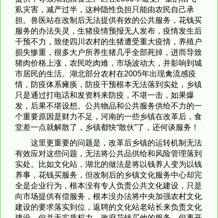
虱灾害，减产过半，这种隐性负担只能由农民自己承
担。兽医站在改制后无法提供有效的公共服务，花钱买
服务的办法失灵，生猪疫情预报无人发布，疫情发生后
干预不力，致使四川农村的生猪遭受重大疫情，养殖户
损失惨重，很多大户所养生猪几乎全部死掉，进而导致
猪肉价格上涨，农民吃肉难，市场波动大，并影响到城
市居民的生活。湖北部分农村在2005年出现禽流感疫
情，防疫体系瘫痪，防疫干预根本无法落到实处，乡镇
只是通过打电话和发资料来防疫，不堪一击，如果爆
发，后果不堪设想。公共物品和公共服务供给不力的一
个重要原因是财力不足，河南的一些乡镇在改革后，食
堂差一点就解散了，乡镇都快“散伙”了，还何谈服务！
这里更重要的问题是，改革后乡镇的运转机制无法
有效应对这些问题，无法将公共品供给和风险管理落到
实处。比如文化站，湖北的做法是将以钱养人变为以钱
养事，花钱买服务，但改制后的乡镇文化服务中心却完
全是企业行为，根本没有专人负责公共文化建设，只是
向市场提供有偿服务，根本没办法将中央加强农村文化
建设的要求落实到位，返聘的文化站老站长来负责文化
建设，但并无实质权力，政府花钱买他的服务，但离开