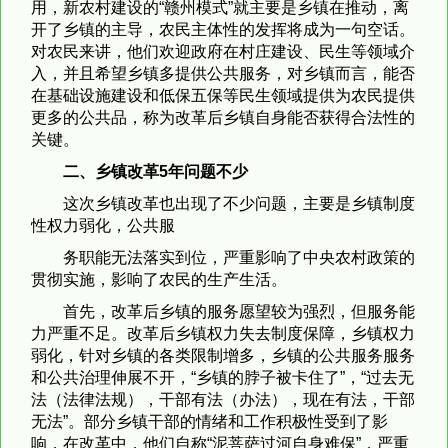
用，新农村建设的“赣州模式”就主要是乡镇在推动，离
开了乡镇的主导，农民主体性的发挥将成为一句空话。
对农民来讲，他们欢迎政府在村庄建设、民生等领域介
入，并且希望乡镇多提供公共服务，对乡镇而言，能否
在基础设施建设和低保五保等民生领域提供为农民提供
更多的公共品，称为改革后乡镇自身能否获得合法性的
关键。
二、乡镇改革
5
年问题不少
这次乡镇改革也出现了不少问题，主要是乡镇制度
性权力弱化，公共服
务职能无法落实到位，严重影响了中央农村政策的
贯彻实施，影响了农民的生产生活。
首先，改革后乡镇的服务愿望较为强烈，但服务能
力严重不足。改革后乡镇权力失去制度保障，乡镇权力
弱化，针对乡镇的各类限制增多，乡镇的公共服务服务
和公共治理伸展不开，“乡镇的脖子被卡住了”，“过去无
法（法律法规），干部有法（办法），现在有法，干部
无法”。部分乡镇干部的情绪和工作积极性受到了影
响，在改革中，他们自称“泥菩萨过河自身难保”，严重