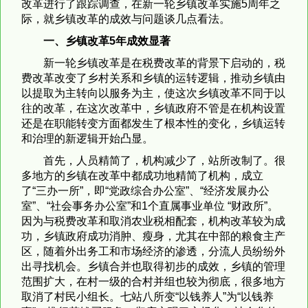
改革进行了跟踪调查，在新一轮乡镇改革实施5周年之
际，就乡镇改革的成效与问题谈几点看法。
一、乡镇改革
5
年成效显著
新一轮乡镇改革是在税费改革的背景下启动的，税
费改革改变了乡村关系和乡镇的运转逻辑，推动乡镇由
以提取为主转向以服务为主，使这次乡镇改革不同于以
往的改革，在这次改革中，乡镇政府不管是在机构设置
还是在职能转变方面都发生了根本性的变化，乡镇运转
和治理的新逻辑开始凸显。
首先，人员精简了，机构减少了，站所改制了。很
多地方的乡镇在改革中都成功地精简了机构，成立
了“三办一所”，即“党政综合办公室”、“经济发展办公
室”、“社会事务办公室”和1个直属事业单位 “财政所”。
因为与税费改革和取消农业税相配套，机构改革较为成
功，乡镇政府成功消肿、瘦身，尤其在中部的粮食主产
区，随着外出务工和市场经济的渗透，分流人员纷纷外
出寻找机会。乡镇合并也取得初步的成效，乡镇的管理
范围扩大，在村一级的合村并组也较为彻底，很多地方
取消了村民小组长。七站八所变“以钱养人”为“以钱养