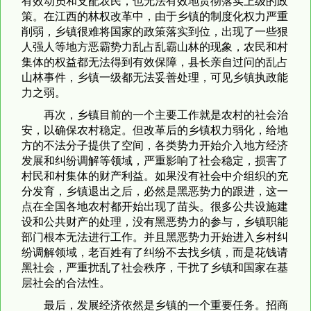
有效动员和支配农民，也无法有效地贯彻落实上级的政
策。在江西的林权改革中，由于乡镇的制度化权力严重
削弱，乡镇很难将国家的政策落实到位，出现了一些狠
人强人等地方恶霸势力乱占乱霸山林的现象，农民和村
集体的权益都无法得到有效保障，县长亲自过问的乱占
山林事件，乡镇一级都无法妥善处理，可见乡镇执政能
力之弱。
再次，乡镇目前的一个主要工作就是农村的社会治
安，以确保农村稳定。但改革后的乡镇权力弱化，给地
方的不法分子提供了空间，各类势力开始介入地方经济
发展和纠纷调解等领域，严重影响了社会稳定，损害了
村民和村集体的财产利益。如果没有社会中介组织的充
分发育，乡镇退出之后，必然是黑恶势力的跟进，这一
点在全国各地农村都开始出现了苗头。很多公共设施建
设和公共财产的处理，没有黑恶势力的参与，乡镇职能
部门根本无法进行工作。并且黑恶势力开始进入乡村纠
纷调解领域，老百姓有了纠纷不去找乡镇，而是花钱请
黑社会，严重扰乱了社会秩序，干扰了乡镇和国家在基
层社会的合法性。
最后，发展经济依然是乡镇的一个重要任务。招商