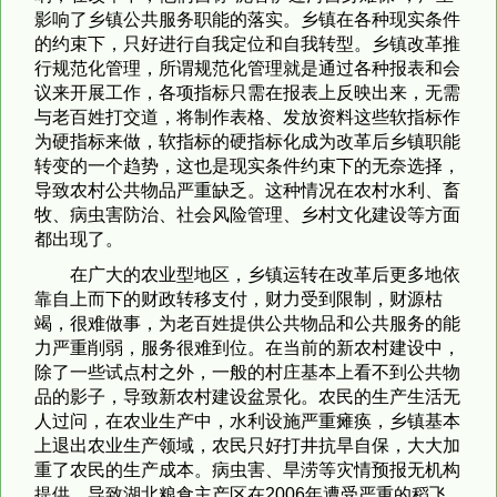
影响了乡镇公共服务职能的落实。乡镇在各种现实条件
的约束下，只好进行自我定位和自我转型。乡镇改革推
行规范化管理，所谓规范化管理就是通过各种报表和会
议来开展工作，各项指标只需在报表上反映出来，无需
与老百姓打交道，将制作表格、发放资料这些软指标作
为硬指标来做，软指标的硬指标化成为改革后乡镇职能
转变的一个趋势，这也是现实条件约束下的无奈选择，
导致农村公共物品严重缺乏。这种情况在农村水利、畜
牧、病虫害防治、社会风险管理、乡村文化建设等方面
都出现了。
在广大的农业型地区，乡镇运转在改革后更多地依
靠自上而下的财政转移支付，财力受到限制，财源枯
竭，很难做事，为老百姓提供公共物品和公共服务的能
力严重削弱，服务很难到位。在当前的新农村建设中，
除了一些试点村之外，一般的村庄基本上看不到公共物
品的影子，导致新农村建设盆景化。农民的生产生活无
人过问，在农业生产中，水利设施严重瘫痪，乡镇基本
上退出农业生产领域，农民只好打井抗旱自保，大大加
重了农民的生产成本。病虫害、旱涝等灾情预报无机构
提供，导致湖北粮食主产区在2006年遭受严重的稻飞