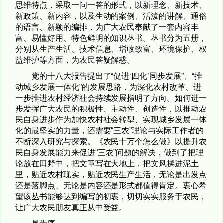
思维特点，采取一问一答的形式，以新理念、新技术、
新政策、新内容，以及生动的案例、活泼的讲解、通俗
的语言、新颖的编排，为广大农民奉献了一套内容丰
富、易懂好用、特色鲜明的知识丛书。丛书分为五册，
分别从生产生活、技术信息、增收致富、环境保护、权
益维护等方面，为农民答疑解惑。
党的十八大报告提出了“促进‘四化’同步发展”、“推
动城乡发展一体化”的发展思路，为深化农村改革、进
一步推进农村经济社会持续发展指明了方向。如何进一
步发挥广大农民的积极性、主动性、创造性，以推动农
民自身进步作为加快农村社会转型、实现城乡发展一体
化的最坚实的力量，还需要“三农”理论与实际工作者的
不断深入研究与探索。《农民十万个怎么做》以提升农
民自身发展能力来促进“三农”问题的解决，做到了把理
论放在田野中，把文章写在大地上，把文风揉进泥土
里，贴近农村现实，贴近农民生产生活，无论是出发点
还是落脚点、无论是内容还是形式都值得肯定。衷心希
望该丛书能够达到编写的初衷，切切实实服务于农民，
让广大农民朋友真正从中受益。