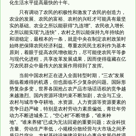
化生活水平提高最快的十年。
只有调动了农民的积极性和激发了农民的创造力，
农业的发展、农民的富裕、农村的兴旺才可能具有最坚
实的基础。农业之所以能获得“九连增”、农民收入增长
之所以能实现“九连快”，农村之所以能保持九年持续的
和谐稳定，最根本的一条，就是中央在制定农村政策时
始终把保障农民经济利益、尊重农民民主权利作为基本
原则，着眼于提高农民增收能力，尽可能使农民平等参
与现代化进程，共享改革发展成果，因而使得蕴藏在亿
万农民群众中最伟大的发展作用得到了发挥。
当前中国农村正在进入全面转型时期，“三农”发展
面临着难得的机遇，但也面临不少复杂的问题。国际形
势复杂多变，世界各国抢占农产品市场话语权的竞争越
来越激烈。国内资源环境约束不断加剧，农业与工业、
农村与城市争夺耕地、水资源、人力资源等资源要素的
竞争日趋严峻，特别是农村劳动力素质偏低，青壮年劳
动力不断进城务工，“空心村”不断增多，“谁来种
地”、“谁来养猪”已成为无法回避的重要问题；农业科技
含量、劳动生产率低，小规模分散经营与大市场之间矛
盾日益突出，农村基础设施建设和社会事业发展仍然滞