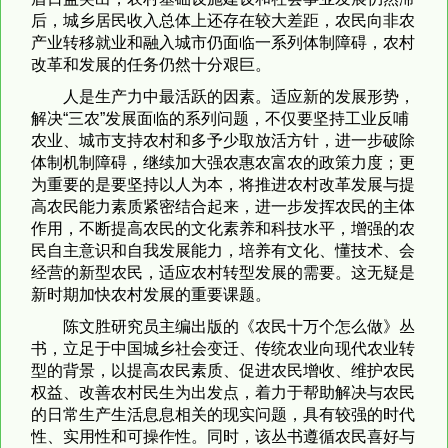
后，城乡居民收入总体上还存在较大差距，农民向非农
产业转移就业和融入城市仍面临一系列体制障碍，农村
改革和发展的任务仍然十分艰巨。
人是生产力中最活跃的因素。适应新的发展形势，
解决“三农”发展面临的系列问题，不仅要坚持工业反哺
农业、城市支持农村和多予少取放活方针，进一步破除
体制机制障碍，继续加大强农惠农富农的政策力度；更
为重要的是要坚持以人为本，将推进农村改革发展与提
高农民能力素质紧密结合起来，进一步发挥农民的主体
作用，不断提高农民的文化素养和科技水平，增强的农
民自主意识和自我发展能力，培养有文化、懂技术、会
经营的新型农民，适应农村转型发展的需要。这无疑是
新时期加快农村发展的重要课题。
陈文胜研究员主编出版的《农民十万个怎么做》丛
书，立足于中国城乡社会变迁、传统农业向现代农业转
型的背景，以提高农民素质、促进农民增收、维护农民
权益、改善农村民生为出发点，着力于帮助解决与农民
的日常生产生活息息相关的现实问题，具有较强的时代
性、实用性和可操作性。同时，该丛书遵循农民喜好与