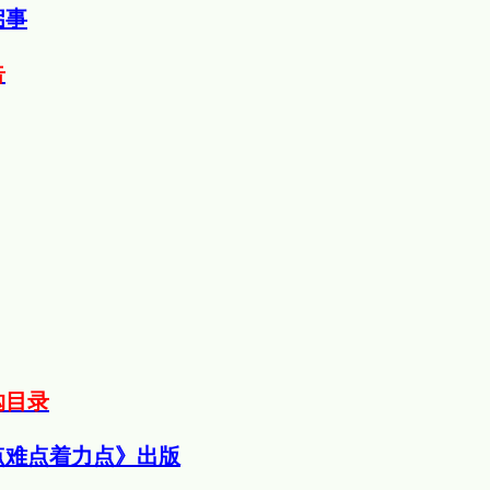
启事
告
购目录
点难点着力点》出版