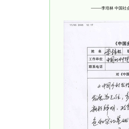
——
李培林
中国社