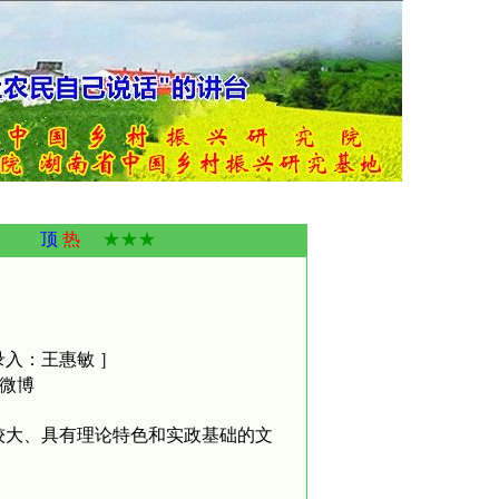
顶
热
★★★
 录入：王惠敏 ］
微博
较大、具有理论特色和实政基础的文